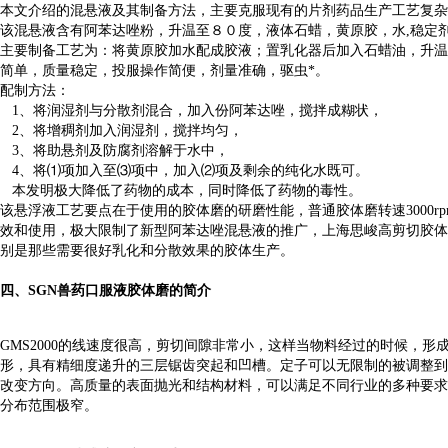
本文介绍的混悬液及其制备方法，主要克服现有的片剂药品生产工艺复杂
该混悬液含有阿苯达唑粉，升温至８０度，液体石蜡，黄原胶，水,稳定
主要制备工艺为：将黄原胶加水配成胶液；置乳化器后加入石蜡油，升温
简单，质量稳定，投服操作简便，剂量准确，驱虫*。
配制方法：
1、将润湿剂与分散剂混合，加入份阿苯达唑，搅拌成糊状，
2、将增稠剂加入润湿剂，搅拌均匀，
3、将助悬剂及防腐剂溶解于水中，
4、将⑴项加入至⑶项中，加入⑵项及剩余的纯化水既可。
本发明极大降低了药物的成本，同时降低了药物的毒性。
该悬浮液工艺要点在于使用的胶体磨的研磨性能，普通胶体磨转速3000
效和使用，极大限制了新型阿苯达唑混悬液的推广，上海思峻高剪切胶体磨GM
别是那些需要很好乳化和分散效果的胶体生产。
四、SGN兽药口服液胶体磨的简介
GMS2000的线速度很高，剪切间隙非常小，这样当物料经过的时候，
形，具有精细度递升的三层锯齿突起和凹槽。定子可以无限制的被调整到
改变方向。高质量的表面抛光和结构材料，可以满足不同行业的多种要求。 经
分布范围极窄。