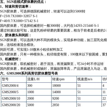
五、SGN在线式胶体磨的优点：
1、转速和剪切速率：
SGN胶体磨，可选择德国机械密封，转速可以达到15000转
F=23/0.7X1000=32857 S-1
F=40/0.7/X1000=57142 S-1
国内胶体磨，可选择机械密封一般3000转，大约在14293-215440 S-1
通过转速比较可知，这是乳粉碎研磨的重要因素，相当于前者是后者的2-
2、胶体磨头和间距：
SGN胶体磨，可以选择六种不同的模块头，实现多种功能，如三层乳化模
块，连续粉液混合模块。
间距可调，可实现1-10微米小粒径材料加工
国内胶体磨，只有一种模块头，粒径细度有限，100微米以下较困难，重
3、机械密封：
SGN胶体磨，双机械密封，易于清洗，将泄漏降至，可24小时不停运转
国内胶体磨，单机械密封或轴封，泄漏故障率高，产品泄漏进入马达，造
六、GMS2000系列高剪切胶体磨型号表
型号
流量L/H
转速rpm
线速度m/s
功
GMS2000/4
300
18000
51
4
GMS2000/5
1000
14000
51
11
GMS2000/10
2000
9200
51
22
GMS2000/20
5000
2850
51
37