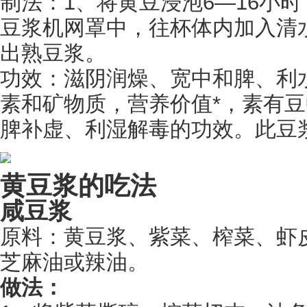
制法：
1
、将黄豆浸泡
6—16
小时
豆浆机网罩中，往杯体内加入清
出熟豆浆。
功效：滋阴润燥、宽中和脾、利
素和矿物质，营养价值*，素有豆
脾补虚、利湿解毒的功效。此豆
黄豆浆的吃法
咸豆浆
原料：
黄豆
浆、紫菜、榨菜、虾
芝麻油或辣油。
做法：