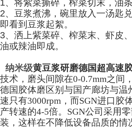
1
、将紫菜撕碎，榨菜切末，油
2
、豆浆煮沸，碗里放入一汤匙
即看到豆浆起絮。
3
、洒上紫菜碎、榨菜末、虾皮
油或辣油即成。
纳米级
黄豆
浆
研磨德国超高速
技术，磨头间隙在0-0.7mm之
德国胶体磨区别与国产廊坊与温
速只有3000rpm，而SGN进口胶
产转速的4-5倍。SGN公司采
装，这样在不降低设备品质的情