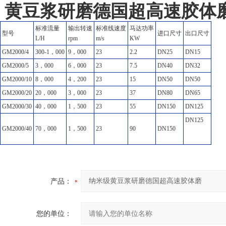
黄豆
浆
研磨德国超高速胶体
标准流量
输出转速
标准线速度
马达功率
型号
进口尺寸
出口尺寸
L/H
rpm
m/s
KW
GM
2000/4
300-1
，
000
9
，
000
23
2.2
DN25
DN15
GM
2000/5
3
，
000
6
，
000
23
7.5
DN40
DN32
GM
2000/10
8
，
000
4
，
200
23
15
DN50
DN50
GM
2000/20
20
，
000
3
，
000
23
37
DN80
DN65
GM
2000/30
40
，
000
1
，
500
23
55
DN150
DN125
DN125
GM
2000/40
70
，
000
1
，
500
23
90
DN150
产品：
您的单位：