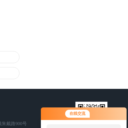
在线交流
朱戴路900号