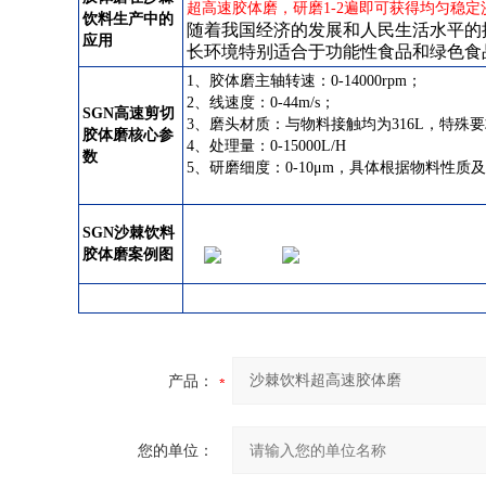
超高速胶体磨，研磨1-2遍即可获得均匀稳
饮料生产中的
随着我国经济的发展和人民生活水平的
应用
长环境特别适合于功能性食品和绿色食
1、胶体磨主轴转速：0-14000rpm；
2、线速度：0-44m/s；
SGN高速剪切
3、磨头材质：与物料接触均为316L，特殊
胶体磨核心参
4、处理量：0-15000L/H
数
5、研磨细度：0-10μm，具体根据物料性质
SGN沙棘饮料
胶体磨案例图
产品：
您的单位：