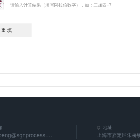
请输入计算结果（填写阿拉伯数字），如：三加四=7
箱
地址
tongpeng@sgnprocess.com
上海市嘉定区朱桥镇