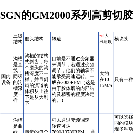
SGN的GM2000系列高剪
三级
zui
大
磨头结构
转速
模块头
结构
线速度
沟槽的结构
沟槽
目前是不通过变频器
式斜齿，每
是直
来调节，若通过变频
个磨头的沟
线，
调节，他们的轴承不
槽深度不一
大约
国内
同级
能承受高速运转。一
样，并且斜
在10-
只有一
设备
的沟
般在3000RPM（这是
齿的流道的
15M/S
槽深
由于胶体磨的内部结
体积从上往
度一
构及精密的程度决定
下是从大到
样
的。）
下
可以选
沟槽
可以通过变频调速，
同的模
是曲
转速可达
现多种
线，
斜齿的每个
7890/13789RPM ，通