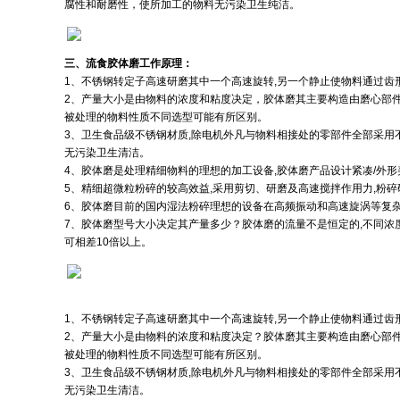
腐性和耐磨性，使所加工的物料无污染卫生纯洁。
三、流食胶体磨工作原理：
1
、不锈钢转定子高速研磨其中一个高速旋转,另一个静止使物料通过齿
2
、产量大小是由物料的浓度和粘度决定，胶体磨其主要构造由磨心部
被处理的物料性质不同选型可能有所区别。
3、卫生食品级不锈钢材质,除电机外凡与物料相接处的零部件全部采用
无污染卫生清洁。
4、胶体磨是处理精细物料的理想的加工设备,胶体磨产品设计紧凑/外
5、精细超微粒粉碎的较高效益,采用剪切、研磨及高速搅拌作用力,粉
6、胶体磨目前的国内湿法粉碎理想的设备在高频振动和高速旋涡等复
7、胶体磨型号大小决定其产量多少？胶体磨的流量不是恒定的,不同浓
可相差10倍以上。
1
、不锈钢转定子高速研磨其中一个高速旋转,另一个静止使物料通过齿
2、产量大小是由物料的浓度和粘度决定？胶体磨其主要构造由磨心部
被处理的物料性质不同选型可能有所区别。
3、卫生食品级不锈钢材质,除电机外凡与物料相接处的零部件全部采用
无污染卫生清洁。