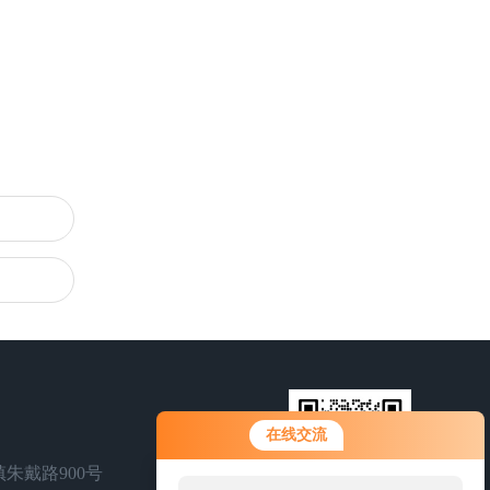
在线交流
朱戴路900号