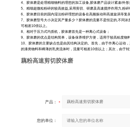
4、胶体磨是处理精细物料的理想的加工设备,胶体磨产品设计紧凑/外
5、精细超微粒粉碎的较高效益,采用剪切、研磨及高速搅拌作用力,粉
6、胶体磨目前的国内湿法粉碎理想的设备在高频振动和高速旋涡等复
7、胶体磨型号大小决定其产量多少？胶体磨的流量不是恒定的,不同浓
可相差10倍以上。
8
、相对于压力式均质机，胶体磨首先是一种离心式设备；
9
、胶体磨的优点是结构简单，设备保养维护方便，适用于较高粘度物
10
、胶体磨的主要缺点也是由其结构决定的。首先，由于作离心运动，
的漆类物料和稀薄的乳类流体时，流量可相差10倍以上；其次，由于
藕粉高速剪切胶体磨
产品：
您的单位：