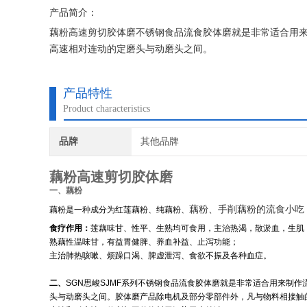
产品简介：
藕粉高速剪切胶体磨不锈钢食品流食胶体磨就是非常适合用
高速相对连动的定磨头与动磨头之间。
产品特性
Product characteristics
品牌
其他品牌
藕粉高速剪切胶体磨
一、藕粉
藕粉、手削藕粉的流食小吃
藕粉是一种成分为红莲藕粉、纯藕粉、
食疗作用：
莲藕味甘、性平、生熟均可食用，主治热渴，散淤血，生肌
熟藕性温味甘，有益胃健脾、养血补益、止泻功能；
主治肺热咳嗽、烦躁口渴、脾虚泄泻、食欲不振及各种血症。
二、
SGN
思峻SJMF系列不锈钢食品流食胶体磨就是非常适合用来制作
头与动磨头之间。胶体磨产品除电机及部分零部件外，凡与物料相接触