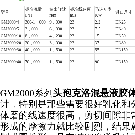
标准流量
输出转速
标准线速度
马达功率
型号
进口尺寸
L/H
rpm
m/s
KW
GM2000/4
300-1
，000
9
，000
23
2.2
DN25
GM2000/5
3
，000
6
，000
23
7.5
DN40
GM2000/10
8
，000
4
，200
23
15
DN50
GM2000/20
20
，000
3
，000
23
37
DN80
GM2000/30
40
，000
1
，500
23
55
DN150
GM2000/40
70
，000
1
，500
23
90
DN150
GM2000
系列
头孢克洛混悬液胶
计，特别是那些需要很好乳化和分
体磨的线速度很高，剪切间隙非
形成的摩擦力就比较剧烈，结果