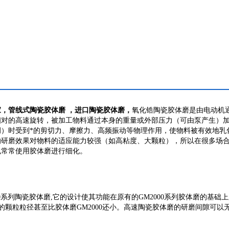
现多种研磨剪切速率，为减少颗粒大小的控制，可无限调整定子/转子之
的结果。
能在高达16 bar的压力下操作，容易扩大规模生产，从实验室机器MK开发到
，管线式陶瓷胶体磨 ，进口陶瓷胶体磨，
氧化锆陶瓷胶体磨是由电动机
相对的高速旋转，被加工物料通过本身的重量或外部压力（可由泵产生）
）时受到*的剪切力、摩擦力、高频振动等物理作用，使物料被有效地乳
的研磨效果对物料的适应能力较强（如高粘度、大颗粒），所以在很多场
也常常使用胶体磨进行细化。
00系列
陶瓷胶体磨,
它的设计使其功能在原有的
GM
2000系列胶体磨的基础
颗粒粒径甚至比胶体磨GM2000还小。高速
陶瓷胶体磨的
研磨间隙可以