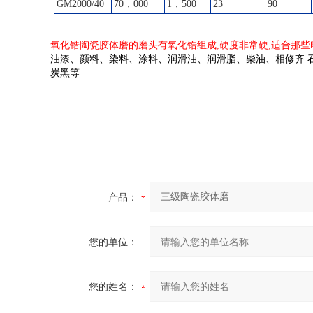
GM
2000/40
70，000
1，500
23
90
氧化锆
陶瓷胶体磨
的磨头有氧化锆组成,硬度非常硬,适合那些
油漆、颜料、染料、涂料、润滑油、润滑脂、柴油、相修齐 石
炭黑等
产品：
您的单位：
您的姓名：