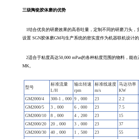
三级陶瓷胶体磨
的优势
1
结合优良的研磨效果的高吞吐量，定制不同的研磨刀头，
设置
SGN
胶体磨GM与生产系统的密实度作为机器联机设计
2
适合于粘度高达50,000 mPas的各种粘度范围的物料，
MK。
标准流量
输出转速
标准线速度
马达功率
型号
L/H
rpm
m/s
KW
GM
2000/4
300-1，000
9，000
23
2.2
GM
2000/5
3，000
6，000
23
7.5
GM
2000/10
8，000
4，200
23
15
GM
2000/20
20，000
3，000
23
37
GM
2000/30
40，000
1，500
23
55