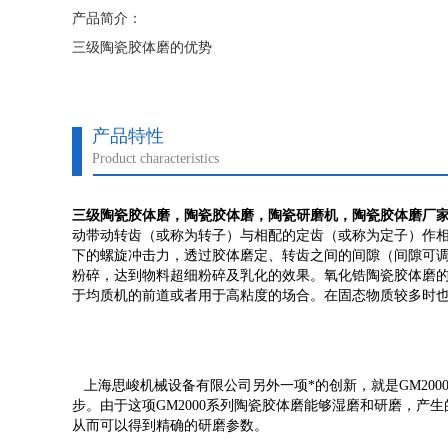
产品简介：
三级陶瓷胶体磨的优势
1结合优良的研磨效果的高吞吐量，定制不同的研磨刀头，实
设置 SGN胶体磨GM与生产系统的密实度作为机器联机设计
产品特性
Product characteristics
2适合于粘度高达50,000 mPas的各种粘度范围的物料，
MK。
三级陶瓷胶体磨
，陶瓷胶体磨，陶瓷研磨机，陶瓷胶体磨厂家
动带动转齿（或称为转子）与相配的定齿（或称为定子）作
下的螺旋冲击力，透过胶体磨定、转齿之间的间隙（间隙可调
粉碎，达到物料超细粉碎及乳化的效果。氧化锆陶瓷胶体磨
于均质机的前道或者用于高粘度的场合。在固态物质较多时
上海
思峻
机械设备有限公司另外一项*的创新，就是
GM
20
步。由于这项
GM
2000系列
陶瓷胶体磨
能够湿磨和研磨，产生的
从而可以得到精确的研磨参数。