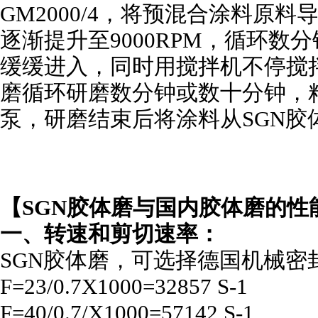
GM
2000/4，将预混合涂料原
逐渐提升至9000RPM，循环
缓缓进入，同时用搅拌机不停搅
磨循环研磨数分钟或数十分钟，
泵，研磨结束后将涂料从
SGN
胶
【
SGN
胶体磨与国内胶体磨的性
一、转速和剪切速率：
SGN
胶体磨，可选择德国机械密封
F=23/0.7X1000=32857 S-1
F=40/0.7/X1000=57142