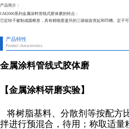
产品简介：
GM2000系列金属涂料管线式胶体磨的特点：
①定转子被制成圆椎形，具有精细度递升的三级锯齿突起和凹槽。定子可
②齿列的深度：从开始的2.7mm 到末端的0.7mm，范围比较大，范围
③沟槽的结构式斜齿，每个磨头的沟槽深度不一样，并且斜齿的流道的体
产品特性
Product characteristics
金属涂料
管线式
胶体磨
【金属涂料研磨实验】
将树脂基料、分散剂等按配方比
拌进行预混合，待用；称取适量