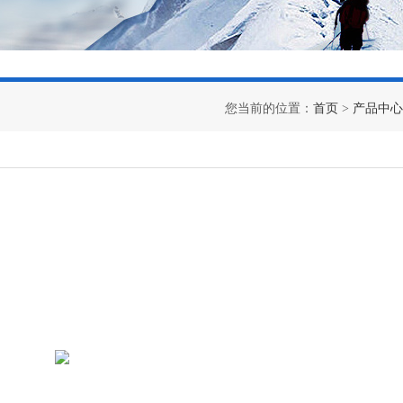
您当前的位置：
首页
>
产品中心