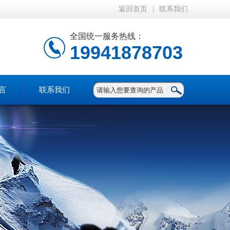
返回首页
|
联系我们
全国统一服务热线：
19941878703
言
联系我们