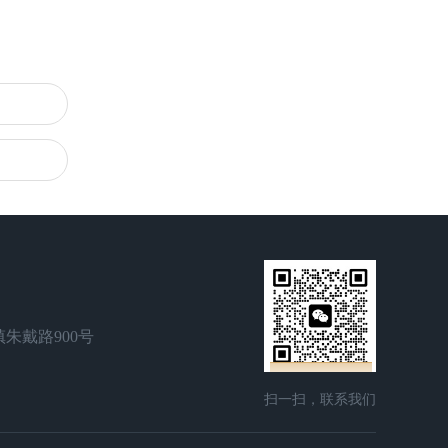
朱戴路900号
扫一扫，联系我们