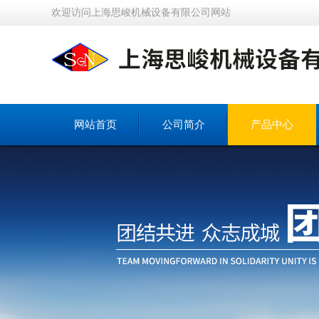
欢迎访问上海思峻机械设备有限公司网站
网站首页
公司简介
产品中心