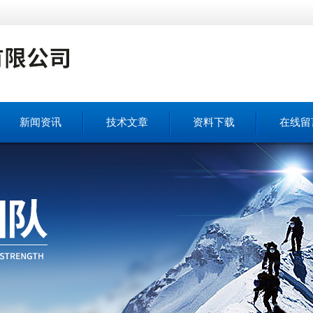
新闻资讯
技术文章
资料下载
在线留