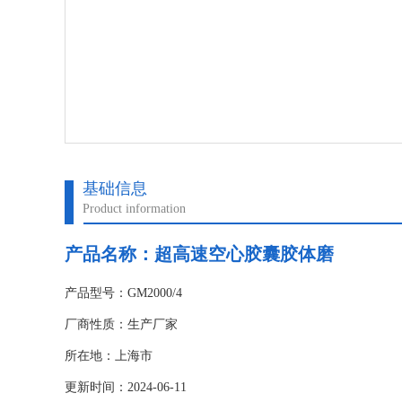
基础信息
Product information
产品名称：超高速空心胶囊胶体磨
产品型号：GM2000/4
厂商性质：生产厂家
所在地：上海市
更新时间：2024-06-11