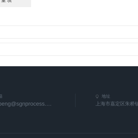
箱
地址
tongpeng@sgnprocess.com
上海市嘉定区朱桥镇