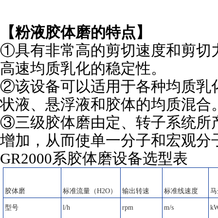
【
粉液
胶体磨
的特点】
①具有非常高的剪切速度和剪切力
高速均质乳化的稳定性。
②该设备可以适用于各种均质乳
状液、悬浮液和胶体的均质混合
③三级
胶体磨
由定、转子系统所
增加，从而使单一分子和宏观分
GR
2000系
胶体磨
设备选型表
胶体磨
标准流量（H2O）
输出转速
标准线速度
马
型号
l/h
rpm
m/s
k