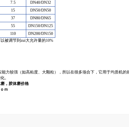
7.5
DN40/DN32
15
DN50/DN50
37
DN80/DN65
55
DN150/DN125
110
DN200/DN150
被调节到zui大允许量的10%
应能力较强（如高粘度、大颗粒），所以在很多场合下，它用于均质机的
细化。
体磨，胶体磨价格
ｃｏｍ