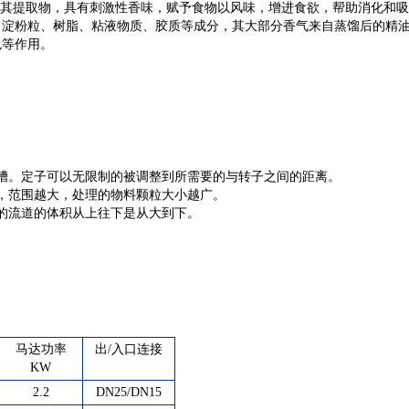
其提取物，具有刺激性香味，赋予食物以风味，增进食欲，帮助消化和吸
、淀粉粒、树脂、粘液物质、胶质等成分，其大部分香气来自蒸馏后的精
色等作用。
槽。定子可以无限制的被调整到所需要的与转子之间的距离。
较大，范围越大，处理的物料颗粒大小越广。
的流道的体积从上往下是从大到下。
马达功率
出/入口连接
KW
2.2
DN25/DN15