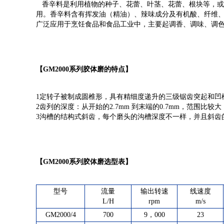
香辛料是利用植物的种子、花蕾、叶茎、花蕾、根块等，或
用。香辛料含有挥发油（精油）、辣味成分及有机酸、纤维
广泛应用于烹饪食品和食品工业中，主要起调香、调味、调
【GM2000系列胶体磨的特点】
1定转子被制成圆椎形，具有精细度递升的三级锯齿突起和凹
2齿列的深度：从开始的2.7mm 到末端的0.7mm，范围比
3沟槽的结构式斜齿，每个磨头的沟槽深度不一样，并且斜齿
【GM2000系列胶体磨选型表】
型号
流量
输出转速
线速度
L/H
rpm
m/s
GM2000/4
700
9，000
23