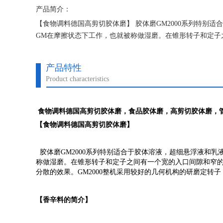
产品简介：
【食物调料德国高剪切胶体磨】 胶体磨GM2000系列特别
GM在摩擦状态下工作，也就被称做湿磨。在锥形转子和定子
流，因此可以达到更好的研磨分散的效果。
产品特性
Product characteristics
食物调料德国高剪切胶体磨
，食品胶体磨，高剪切胶体磨，
【
食物调料德国高剪切
胶体磨】
胶体磨GM2000系列特别适合于胶体溶液，超细悬浮液和
称做湿磨。在锥形转子和定子之间有一个宽的入口间隙和窄
分散的效果。GM2000整机采用较好的几何机构的研磨定转
【
】
香辛料
的简介