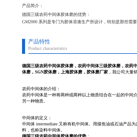
产品简介：
德国三级农药中间体胶体磨的优势：
GM2000 系列是专门为胶体溶液生产所设计，特别是那些需
物料经过的时候，形成 的摩擦力就比较剧烈，结果就是通常
以无限制的被调整到所需要的与转子之间的 距离。在增强的
产品特性
Product characteristics
德国三级农药中间体胶体磨，
农药中间体
三级胶体磨，
农药
体磨，
SGN胶体磨，上海胶体磨，胶体磨厂家
，我公司大量
农药中间体
的介绍：
农药中间体是一种将两种或两种以上物质结合在一起的中间
另一种物质。
中间体的定义：
中间体 intermediate 又称有机中间体。用煤焦油或
料，也称染料中间体。
德国三级农药中间体胶体磨的优势
：