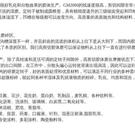
要很好乳化和分散效果的胶体生产。GM2000的线速度很高，剪切间隙非常
所说的湿磨。定转子被制成圆椎形，具有精细度递升的三级锯齿突起和凹
流体湍流下，凹槽在每级都可以改变方向。高质量的表面抛光和结构材料
微磨碎区。
沟槽深度不一样，并且斜齿的流道的体积从上往下是从大到下，而国内胶
成了本质的区别。我们高剪切胶体磨可以保证物料从上往下一直在进行研
产。除了高转速和灵活可调的定转子间隙外，高剪切胶体磨在摩擦状态下
窄的出口间隙，在工作中，分散头偏心运转使溶液出现涡流，因此可以达
何机构的研磨定转子，好的表面处理和优质材料，可以满足不同行业的多种需
超微粉碎，能起到各种半湿体及乳状液物质的粉碎、乳化、均质和混合
豆酱、豆沙、花生奶、蛋白奶、乳制品，麦乳精、各种饮料等。
化沥青、洗涤剂、玻璃钢、白炭黑,二氧化硅等。
沐浴精、肥皂、香脂等。
浆、疫苗、药膏、口服液、针剂、混悬注射液,脂肪乳等。
冷瓷涂料、多彩涂料、陶瓷釉料等。