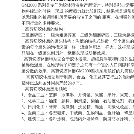
GM2000 系列是专门为胶体溶液生产所设计，特别是那些需
物料经过的时候，形成 的摩擦力就比较剧烈，结果就是通常
以无限制的被调整到所需要的与转子之间的 距离。在增强的
不同行业的多种要求。
高剪切胶体磨的结构：
三道磨碎区：一级为粗磨碎区，二级为细磨碎区，三级为超
高剪切胶体磨的磨头结构：沟槽的结构式斜齿，每个磨头的
齿的每个磨头的沟槽深度一样，流道体积是一样大，这样形
只能在一级磨头到另外一级磨头形成研磨效果。
高剪切胶体磨特别适合于胶体溶液、超细悬浮液和乳液的生
被称做湿磨。在锥形转子和定子之间有一个宽的入口间隙和
磨分散的效果。高剪切胶体磨GM2000整机采用较好的几
高剪切胶体磨适用于制药、食品、化工及其它行业的湿物料
指标已达到国外同类产品的水平。
高剪切胶体磨应用领域：
1、食品工业：芝麻、冰淇淋、月饼馅、果酱、果汁、果茶、
2、
化学工业：油漆、颜料、润滑脂、柴油、石油催化剂、乳
3、日用化工：牙膏、洗涤剂、洗发精、鞋油、高级化妆品、
4、医药工业：各型糖浆、中成药、生物制品、鱼肝油、蜂皇
5、建筑工业：各种涂料。包括内外墙涂料、防腐防水涂料、