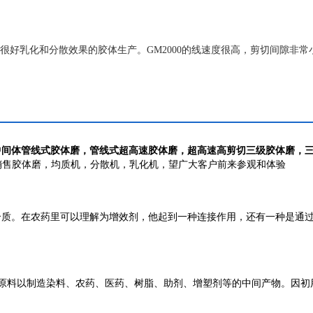
要很好乳化和分散效果的胶体生产。GM2000的线速度很高，剪切间隙非常
所说的湿磨。定转子被制成圆椎形，具有精细度递升的三级锯齿突起和凹
流体湍流下，凹槽在每级都可以改变方向。高质量的
中间体
管线式胶体磨，管线式超高速胶体磨，超高速高剪切三级胶体磨，
销售胶体磨，均质机，分散机，乳化机，望广大客户前来参观和体验
介质。在农药里可以理解为增效剂，他起到一种连接作用，还有一种是通
石油产品为原料以制造染料、农药、医药、树脂、助剂、增塑剂等的中间产物。因