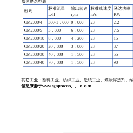
胶体磨选型表
标准流量
输出转速
标准线速度
马达功率
型号
L/H
rpm
m/s
KW
GM
2000/4
300-1，000
9，000
23
2.2
GM
2000/5
3，000
6，000
23
7.5
GM
2000/10
8，000
4，200
23
15
GM
2000/20
20，000
3，000
23
37
GM
2000/30
40，000
1，500
23
55
GM
2000/40
70，000
1，500
23
90
其它工业：塑料工业、纺织工业、造纸工业、煤炭浮选剂、
信息来源于
www.sgnprocess。。ｃｏｍ