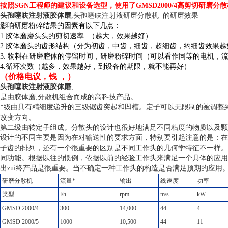
按照SGN工程师的建议和设备选型，使用了GMSD2000/4高剪切研磨
头孢噻呋注射液胶体磨
,头孢噻呋注射液研磨分散机 的研磨效果
影响研磨粉碎结果的因素有以下几点：
1.胶体磨磨头头的剪切速率 （越大，效果越好）
2.胶体磨头的齿形结构（分为初齿，中齿，细齿，超细齿，约细齿效果越
3. 物料在研磨腔体的停留时间，研磨粉碎时间（可以看作同等的电机，
4.循环次数（越多，效果越好，到设备的期限，就不能再好）
（价格电议，钱 ，）
头孢噻呋注射液胶体磨
,
是由胶体磨,分散机组合而成的高科技产品。
*级由具有精细度递升的三级锯齿突起和凹槽。定子可以无限制的被调整
改变方向。
第二级由转定子组成。分散头的设计也很好地满足不同粘度的物质以及颗
设计的不同主要是因为在对输送性的要求方面，特别要引起注意的是：在
子齿的排列，还有一个很重要的区别是不同工作头的几何学特征不一样。
同功能。根据以往的惯例，依据以前的经验工作头来满足一个具体的应用
出zui终产品是很重要。当不确定一种工作头的构造是否满足预期的应用
研磨分散机
流量*
输出
线速度
功率
类型
l/h
rpm
m/s
kW
GMSD 2000/4
300
14,000
44
4
GMSD 2000/5
1000
10,500
44
11