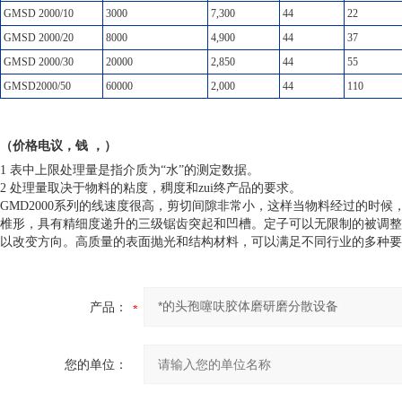
GMSD 2000/10
3000
7,300
44
22
GMSD 2000/20
8000
4,900
44
37
GMSD 2000/30
20000
2,850
44
55
GMSD2000/50
60000
2,000
44
110
（价格电议，钱 ，）
1 表中上限处理量是指介质为“水”的测定数据。
2 处理量取决于物料的粘度，稠度和zui终产品的要求。
GMD2000系列的线速度很高，剪切间隙非常小，这样当物料经过的时
椎形，具有精细度递升的三级锯齿突起和凹槽。定子可以无限制的被调整
以改变方向。高质量的表面抛光和结构材料，可以满足不同行业的多种要
产品：
您的单位：