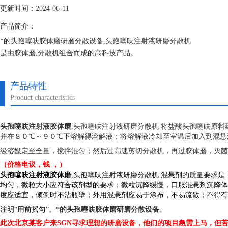
更新时间：2024-06-11
产品简介：
*的头孢噻呋胶体磨研磨分散设备,头孢噻呋注射液研磨分散机
是由胶体磨,分散机组合而成的高科技产品。
*级由具有精细度递升的三级锯齿突起和凹槽。定子可以无限制的被调整
改变方向。
产品特性
第二级由转定子组成。分散头的设计也很好地满足不同粘度的物质以及颗
Product characteristics
设计的不同。
头孢噻呋注射液胶体磨
,头孢噻呋注射液研磨分散机 将盐酸头孢噻呋原
并在８０℃～９０℃下溶解得溶解液；将溶解液冷却至室温后加入到混悬
级溶媒定至全量，搅拌混匀；然后过高速剪切分散机，再过胶体磨，灭菌
（价格电议，钱 ，）
头孢噻呋注射液胶体磨
,头孢噻呋注射液研磨分散机 混悬剂的质量要求
均匀，微粒大小应符合该剂型的要求；微粒沉降缓慢，口服混悬剂沉降体积
度应适宜，倾倒时不沾瓶壁；外用混悬剂应易于涂布，不易流散；不得有
注明“用前摇匀”。
*的头孢噻呋胶体磨研磨分散设备
。
此次北京某客户来SGN寻求理想的研磨设备，他们的项目急需上马，但苦