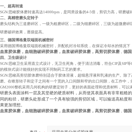
一、超高转速
SGN/
思峻胶体磨转速高达
14000rpm
，是同类设备的
4-5
倍，剪切力高，研磨破
二、高精密磨头定转子
磨头结构为三道磨碎区，一级为粗磨碎区，二级为细磨碎区，三级为超微磨碎
研磨破碎效果，逐级提高。
三、德国博格曼双端面机械密封
采用德国博格曼双端面机械密封，并配机封冷却系统，在保证冷却水的情况下
血浆胶体磨，血细胞破碎胶体磨，血浆破碎胶体磨，高剪切胶体磨
，
德国
四、卫生级设计
SGN/
思峻卫生采用直立式设计，无卫生死角，便于清洁消毒，符合
CIP
及
SIP
等
的模块式设计能很好的实现不同制药工艺的要求。
SGN/
思峻高剪切胶体磨特别适合于胶体溶液，超细悬浮液和乳液的生产。除了
磨。在锥形转子和定子之间有一个宽的入口间隙和窄的出口间隙，在工作中，
GM2000
整机采用几何机构的研磨定转子，更好的表面处理和优质材料，可以
研磨头表面涂料一层及其坚硬的硬质材料，从而使其表面具有非常粗糙的
同的粒径，研磨头处形成了一个具有较强的剪切区域，可以输送高粘度和
果更加理想。
血浆胶体磨，血细胞破碎胶体磨，血浆破碎胶体磨，高剪切胶体磨
，
德国