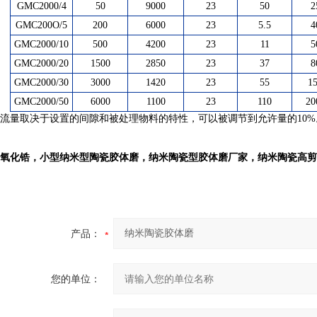
GMC2000/4
50
9000
23
50
2
GM
C
200O/5
200
6000
23
5.5
4
GM
C
2000/10
500
4200
23
11
5
GM
C
2000/20
1500
2850
23
37
8
GM
C
2000/30
3000
1420
23
55
1
GM
C
2000/50
6000
1100
23
110
20
流量取决于设置的间隙和被处理物料的特性，可以被调节到允许量的10%
氧化锆
，
小
型
纳米型陶瓷胶体磨
，
纳米陶瓷
型
胶体磨
厂家，
纳米
陶瓷高剪
产品：
您的单位：