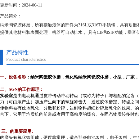
更新时间：2024-06-11
产品简介：
纳米陶瓷胶体磨，所有接触液体的部件为316L或316Ti不锈钢，具有
提供其他材料和表面处理，机器可自动排水， 具有CIP和SIP功能，噪音
和认证，根据需要提供制药，根据提供的ATEX 95指导方针执行防爆 。
产品特性
Product characteristics
一、
设备名称
：
纳米陶瓷胶体磨
，
氧化锆
纳米陶瓷胶体磨
，
小
型
，
厂家，
二、SGN
的工作原理
：
实验室
是由电动机通过皮带传动带动转齿（或称为转子）与相配的定齿（
力（可由泵产生）加压产生向下的螺旋冲击力，透过胶体磨定、转齿之间
使物料被有效地乳化、分散和粉碎，达到物料超细粉碎及乳化的效果。的
合下，它用于均质机的前道或者用于高粘度的场合。在固态物质较多时也
三、
的重要应用
:
的磨头有氧化锆组成，硬度非常硬，适合那些电池浆料 ，电子浆料 ，生