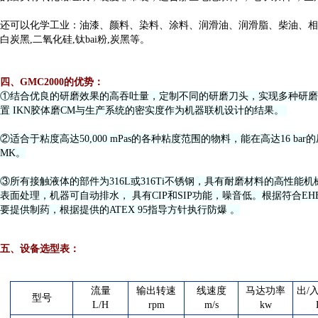
还可以化学工业：油漆、颜料、染料、涂料、润滑油、润滑脂、柴油、相
白炭黑,二氧化硅,钛bai粉,炭黑等。
四、GMC2000
的优势
：
①结合优良的研磨效果的高吞吐量，定制不同的研磨刀头，实现多种研磨
置 IKN胶体磨CM与生产系统的密实度作为机器联机设计的结果。
②适合于粘度高达50,000 mPas的各种粘度范围的物料，能在高达16 
MK。
③所有接触液体的部件为316L或316Ti不锈钢，具有耐磨材料的高性
表面处理，机器可自动排水， 具有CIP和SIP功能，噪音低。根据符合E
要提供制药，根据提供的ATEX 95指导方针执行防爆 。
五、
设备选型表：
流量
输出转速
线速度
马达功率
出/
型号
L/H
rpm
m/s
kw