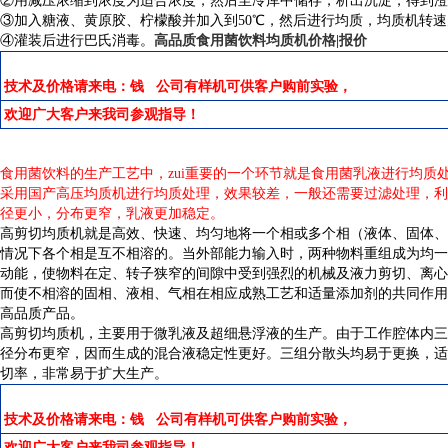
②用减压浓缩到浓度为适合浓度，然后至冷库中储存，析出沉淀，得到澄
③加入糖液、黄原胶、柠檬酸并加入到50℃，然后进行均质，均质机转速为120
④灌装后进行巴氏消毒。
高品质食用菌饮料均质机价格|报价
技术及价格请来电：钱 公司有样机可供客户购前实验，
欢迎广大客户来我司参观指导！
食用菌饮料的生产工艺中，zui重要的一个环节就是食用菌乳液进行均质
采用国产高压均质机进行均质处理，效果较差，一般还需要过滤处理，利用率
径更小，分布更窄，乳液更加稳定。
高剪切均质机就是高效、快速、均匀地将一个相或多个相（液体、固体、
情况下各个相是互不相溶的。当外部能力输入时，两种物料重组成为均一
动能，使物料在定、转子狭窄的间隙中受到强烈的机械及液力剪切、离心
而使不相溶的固相、液相、气相在相应成熟工艺和适量添加剂的共同作用
高品质产品。
高剪切均质机，主要用于微乳液及超细悬浮液的生产。由于工作腔体内三
径分布更窄，因而生成的混合液稳定性更好。三组分散头均易于更换，适
切率，非常易于扩大生产。
技术及价格请来电：钱 公司有样机可供客户购前实验，
欢迎广大客户来我司参观指导！