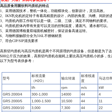
高品质食用菌饮料均质机
的特点
1、采用德国技术，整机一体化，功能模块化，创新设计，灵活高效。
2、IKN乳化机的定转子有着高精度的设计，内部的角度、沟槽、间距的
3、均质机内部工作组可以是一级、二级、三级，满足不同物料的要求。
4、均质机腔体内带有夹套可以灵活的控制温度，通蒸汽、通水都可以。
5、采用德国博格曼双端面机械密封，保证设备高速运转。
6、与物料接触部分全为316L不锈钢材质
7、符合CIP/SIP清洗要求
高剪切均质机与高压均质机是两个不同原理的均质设备，但是都是为了达到
500公斤压力的效果，高剪切均质机在能耗上要比高压均质机小的多，
以下为型号表供参考：
标准流量
标准线速
型号
输出转速
马达功
（H2O）
度
l/h
rpm
m/s
kW
GRS 2000/4
300-1,000
14000
44
4
GRS 2000/5
1,000-1.500
10,500
44
11
GRS 2000/10
3,000
7,300
44
22