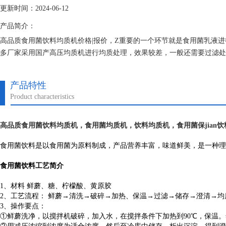
更新时间：2024-06-12
产品简介：
高品质食用菌饮料均质机价格|报价，Z重要的一个环节就是食用菌乳液
多厂家采用国产高压均质机进行均质处理，效果较差，一般还需要过滤处理，
进行处理，粒径更小，分布更窄，乳液更加稳定。
产品特性
Product characteristics
高品质食用菌饮料均质机
，食用菌均质机，饮料均质机，食用菌
保jian
饮
食用菌饮料是以食用菌为原料制成，产品营养丰富，味道鲜美，是一种理想的
食用菌饮料工艺简介
1、材料 鲜蘑、糖、柠檬酸、黄原胶
2、工艺流程： 鲜蘑→清洗→破碎→加热、保温→过滤→储存→澄清→
3、操作要点：
①鲜蘑洗净，以搅拌机破碎，加入水，在搅拌条件下加热到90℃，保温