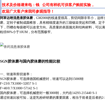
技术及价格请来电：钱 公司有样机可供客户购前实验，
欢迎广大客户来我司参观指导！
阿苯达唑混悬液胶体磨
，GM2000的线速度很高，剪切间隙非常小，这
磨。定转子被制成圆椎形，具有精细度递升的三级锯齿突起和凹槽。定子
下，凹槽在每级都可以改变方向。高质量的表面抛光和结构材料，可以满足
粒径80%小于10UM，分布范围极窄。
SGN胶体磨与国内胶体磨的性能比较
一、转速和剪切速率：
SGN胶体磨，可选择德国机械密封，转速可以达到15000转
F=23/0.7X1000=32857 S-1
F=40/0.7/X1000=57142 S-1
国内胶体磨，可选择机械密封一般3000转，大约在14293-215440 S-1
通过转速比较可知，这是乳粉碎研磨的重要因素，相当于前者是后者的2-