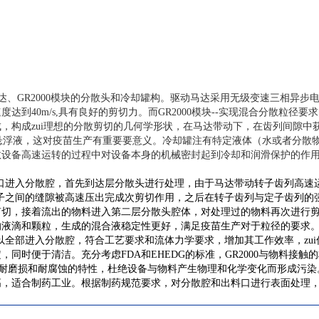
达、GR2000模块的分散头和冷却罐构。驱动马达采用无级变速三相异步
达到40m/s,具有良好的剪切力。而
GR
2000模块--实现混合分散粒径要
成，构成
zui
理想的分散剪切的几何学形状，在马达带动下，在齿列间隙中
细微悬浮液，这对疫苗生产有重要要意义。冷却罐注有特定液体（水或者分散
散设备高速运转的过程中对设备本身的机械密封起到冷却和润滑保护的作
料口进入分散腔，首先到达层分散头进行处理，由于马达带动转子齿列高速
子之间的缝隙被高速压出完成次剪切作用，之后在转子齿列与定子齿列的
剪切，接着流出的物料进入第二层分散头腔体，对处理过的物料再次进行
的液滴和颗粒，生成的混合液稳定性更好，满足疫苗生产对于粒径的要求
以全部进入分散腔，符合工艺要求和流体力学要求，增加其工作效率，
zui
同时便于清洁。充分考虑FDA和EHEDG的标准，
GR
2000与物料接触
强其耐磨损和耐腐蚀的特性，杜绝设备与物料产生物理和化学变化而形成污染
，适合制药工业。根据制药规范要求，对分散腔和出料口进行表面处理，