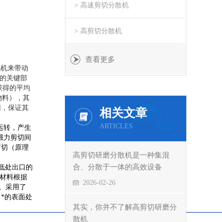
> 高速剪切分散机
> 高剪切分散机
查看更多
电机来带动
求的关键部
获得的平均
物料），其
用，保证其
相关文章
ARTICLES
运转，产生
强力剪切间
剪切（原理
高剪切研磨分散机是一种集混
。
合、分散于一体的高效设备
低处出口的
的材料根据
2026-02-26
。采用了
*的表面处
其实，你并不了解高剪切研磨分
散机