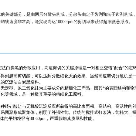
径要求的关键部分，是由两层分散头构成，分散头由定子齿列和转子齿列构成
线速度非常高，能实现高达10000rpm的剪切率来获得超细微悬浮液。
法白炭黑的分散应用，高速剪切的关键原理是一对相互交错“配合”的定
料得到超高剪切能，可以达到分散细化大的效果。当然高速剪切分散机是
想的沉淀法白炭黑浆料。
无定型、以二氧化硅为主要成分的精细化工产品，因其*的表面结构和物
日化等领域，是一种极其重要的精细化工原料。
一种经硅酸盐与无机酸沉淀反应所获得的高比表面积、高结构、高活性的
极易团聚形成聚集体，削弱了补强性能。传统的搅拌式打浆法，能耗大、
的平均粒径有30-60μm，严重影响其质量和性能。