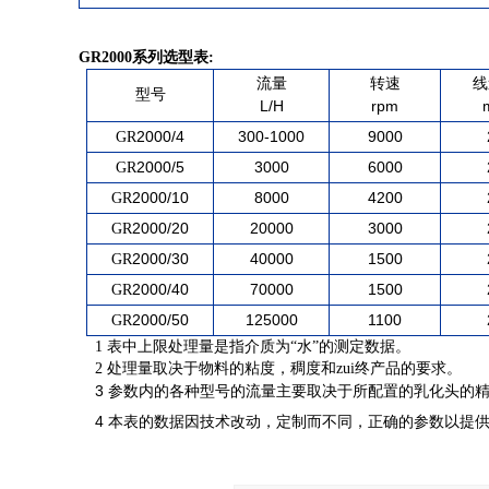
GR2000
系列选型表:
流量
转速
线
型号
L/H
rpm
2000/4
300-1000
9000
GR
2000/5
3000
6000
GR
2000/10
8000
4200
GR
2000/20
20000
3000
GR
2000/30
40000
1500
GR
2000/40
70000
1500
GR
2000/50
125000
1100
GR
1 表中上限处理量是指介质为“水”的测定数据。
2 处理量取决于物料的粘度，稠度和zui终产品的要求。
3
参数内的各种型号的流量主要取决于所配置的乳化头的
4
本表的数据因技术改动，定制而不同，正确的参数以提