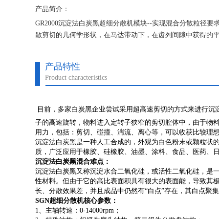
产品简介：
GR2000沉淀法白炭黑超细分散机模块--实现混合分散粒
散剪切的几何学形状，在马达带动下，在齿列间隙中获得的平均
产品特性
Product characteristics
目前，多家白炭黑企业尝试采用超高速剪切的方式来进行沉淀
子的高速旋转，物料进入定转子狭窄的剪切腔体中，由于物
用力，包括：剪切、碰撞、湍流、离心等，可以收获比较理
沉淀法白炭黑是一种人工合成的，外观为白色粉末或颗粒状的
质，广泛应用于橡胶、硅橡胶、油墨、涂料、食品、医药、
沉淀法白炭黑混合难点：
沉淀法白炭黑又称沉淀水合二氧化硅，或活性二氧化硅，是
性材料。但由于它的高比表面积具有很大的表面能，导致其
长、分散效果差，并且成品中仍然有“白点”存在，其白点聚集体
SGN超细分散机核心参数：
1、主轴转速：0-14000rpm；