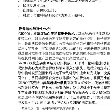
2、特殊结构：初级为磨头结构，第二级为分散盘结构；
3、线速度;0-44m/s；
4、处理量：0-10000L/H；
5、材质：与物料接触部分均为316L不锈钢；
设备结构与特性分析:
GR
2000，即
沉淀法白炭黑超细分散机
，基本结构包括驱动马
皮带工作，对混合分散速度能实现更好的操作控制，转子线速度
分，是由两层分散头构成，分散头由定子齿列和转子齿列构
线速度非常高，能实现高达10000rpm的剪切率来获得超
通过在分散腔体下部的金属连接软管构成的循环回路能在分
能在长时间的生产过程当中正常的高效地运转。
GR
2000模块主要由两层分散头构成，工作时，物料通过投
涡流和离心力效应使得物料轴向吸入分散头，然后沿着定-转
隙中物料被强烈撕裂后从定子齿列缝隙中流出时完成第二次
同上），从而确保混合分散获得很窄的粒径分布，获得更小
GR
2000
沉淀法白炭黑超细分散机
采取直立式设计，使物料可
出料设计符合生产要求，垂直的压力使得该机器工作更加稳定，
生产要求使用SS316钢或更加耐酸碱的哈氏合金，极大增
三层结构卡匣式的机械密封设计，可以快速安装，可靠性能高
理质量和*设计便于清洗，符合CIP及SIP的清洁标准。
（价格电议：葛 公司有样机可供客户实验！）