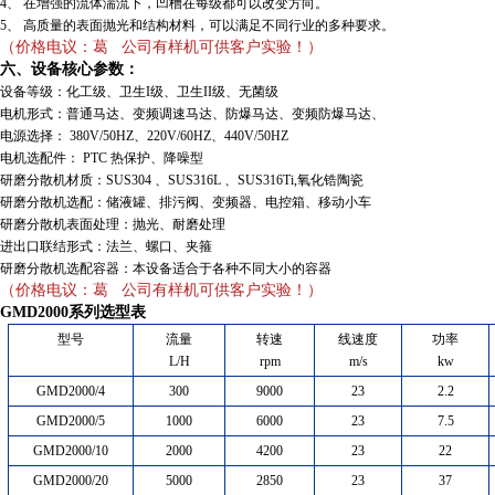
4、 在增强的流体湍流下，凹槽在每级都可以改变方向。
5、 高质量的表面抛光和结构材料，可以满足不同行业的多种要求。
（价格电议：葛 公司有样机可供客户实验！）
六、设备核心参数：
设备等级：化工级、卫生I级、卫生II级、无菌级
电机形式：普通马达、变频调速马达、防爆马达、变频防爆马达、
电源选择： 380V/50HZ、220V/60HZ、440V/50HZ
电机选配件： PTC 热保护、降噪型
研磨分散机材质：SUS304 、SUS316L 、SUS316Ti,氧化锆陶瓷
研磨分散机选配：储液罐、排污阀、变频器、电控箱、移动小车
研磨分散机表面处理：抛光、耐磨处理
进出口联结形式：法兰、螺口、夹箍
研磨分散机选配容器：本设备适合于各种不同大小的容器
（价格电议：葛 公司有样机可供客户实验！）
GMD2000系列
选型表
型号
流量
转速
线速度
功率
L/H
rpm
m/s
kw
GMD2000/4
300
9000
23
2.2
GMD2000/5
1000
6000
23
7.5
GMD2000/10
2000
4200
23
22
GMD2000/20
5000
2850
23
37