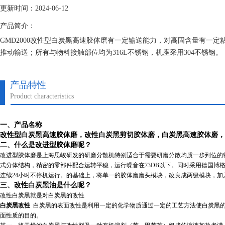
更新时间：2024-06-12
产品简介：
GMD2000改性型白炭黑高速胶体磨有一定输送能力，对高固含量有一定
推动输送；所有与物料接触部位均为316L不锈钢，机座采用304不锈钢。
产品特性
Product characteristics
一、产品名称
改性型白炭黑高速胶体磨
，改性白炭黑剪切胶体磨，白炭黑高速胶体磨，
二、什么是改进型胶体磨呢？
改进型胶体磨是上海思峻研发的研磨分散机特别适合于需要研磨分散均质一步到位的物
式分体结构，精密的零部件配合运转平稳，运行噪音在73DB以下。同时采用德国博
连续24小时不停机运行。的基础上，将单一的胶体磨磨头模块，改良成两级模块，加
三、改性白炭黑油是什么呢？
改性白炭黑就是对白炭黑的改性
白炭黑改性
白炭黑的表面改性是利用一定的化学物质通过一定的工艺方法使白炭黑的
面性质的目的。