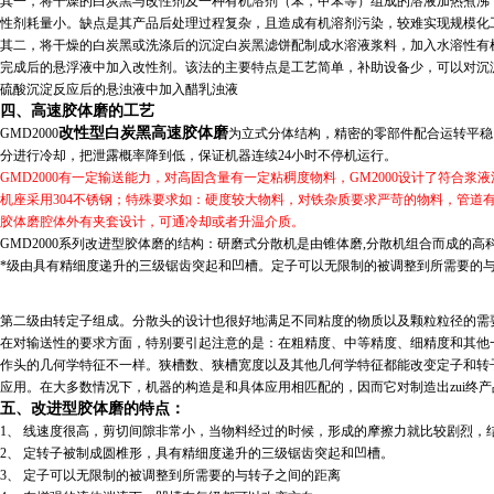
其一，将干燥的白炭黑与改性剂及一种有机溶剂（苯，甲苯等）组成的溶液加热煮沸
性剂耗量小。缺点是其产品后处理过程复杂，且造成有机溶剂污染，较难实现规模化
其二，将干燥的白炭黑或洗涤后的沉淀白炭黑滤饼配制成水溶液浆料，加入水溶性有
完成后的悬浮液中加入改性剂。该法的主要特点是工艺简单，补助设备少，可以对沉
硫酸沉淀反应后的悬浊液中加入醋乳浊液
四、高速胶体磨的工艺
改性型白炭黑高速胶体磨
GMD2000
为立式分体结构，精密的零部件配合运转平稳
分进行冷却，把泄露概率降到低，保证机器连续24小时不停机运行。
GMD2000
有一定输送能力，对高固含量有一定粘稠度物料，GM2000设计了符合浆
机座采用304不锈钢；特殊要求如：硬度较大物料，对铁杂质要求严苛的物料，管道有
胶体磨腔体外有夹套设计，可通冷却或者升温介质。
GMD2000系列改进型胶体磨的结构：研磨式分散机是由锥体磨,分散机组合而成的高
*级由具有精细度递升的三级锯齿突起和凹槽。定子可以无限制的被调整到所需要的
第二级由转定子组成。分散头的设计也很好地满足不同粘度的物质以及颗粒粒径的需
在对输送性的要求方面，特别要引起注意的是：在粗精度、中等精度、细精度和其他
作头的几何学特征不一样。狭槽数、狭槽宽度以及其他几何学特征都能改变定子和转
应用。在大多数情况下，机器的构造是和具体应用相匹配的，因而它对制造出zui终
五、改进型胶体磨的特点：
1、 线速度很高，剪切间隙非常小，当物料经过的时候，形成的摩擦力就比较剧烈，
2、 定转子被制成圆椎形，具有精细度递升的三级锯齿突起和凹槽。
3、 定子可以无限制的被调整到所需要的与转子之间的距离