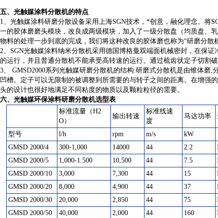
五、光触媒涂料分散机的特点
1、光触媒涂料研磨分散设备采用上海SGN技术，*创意，融化理念。将S
一的胶体磨磨头模块，改良成两级模块，加入了一级分散盘（均质盘、乳
物料的处理一步到底的完成，我们将这种改良的胶体磨也称为“研磨分散机
2、SGN光触媒涂料纳米分散机采用德国博格曼双端面机械密封，在保证
的运行，并且普通分散机不能承受高转速的运行。通过梳齿状定子切割破
3、 GMSD2000系列光触媒研磨分散机的结构:研磨式分散机是由锥
凹槽。定子可以无限制的被调整到所需要的与转子之间的距离。在增强的
头的设计也很好地满足不同粘度的物质以及颗粒粒径的需要。
六、
光触媒环保涂料研磨分散机
选型表
标准流量（H2
标准线速
输出转速
马达功率
O）
度
型号
l/h
rpm
m/s
kW
GMSD 2000/4
300-1,000
14000
44
2.2
GMSD 2000/5
1,000-1.500
10,500
44
7.5
GMSD 2000/10
3,000
7,300
44
15
GMSD 2000/20
8,000
4,900
44
37
GMSD 2000/30
20,000
2,850
44
75
GMSD 2000/50
40,000
2,000
44
160