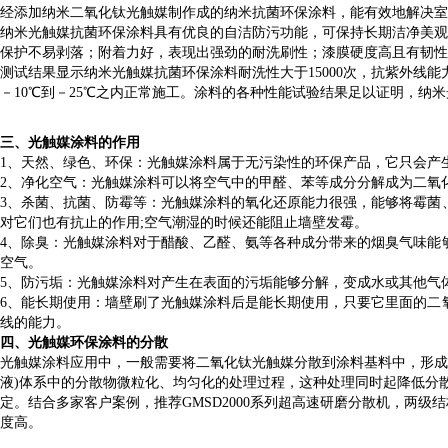
经添加纳米二氧化钛光触媒制作成的纳米抗菌环保涂料，能有效地解决室
纳米光触媒抗菌环保涂料具有优良的自洁防污功能，可保持长期洁净美观
保护不易剥落；附着力好，表现出强劲的耐洗刷性；漆膜硬度高且有韧性
测试结果显示纳米光触媒抗菌环保涂料耐洗性大于15000次，抗紫外线能
－10℃到－25℃之内正常施工。涂料的各种性能试验结果足以证明，纳
三、光触媒涂料的作用
1、天然、绿色、环保：光触媒涂料属于无污染性的环保产品，它只会产
2、净化空气：光触媒涂料可以将空气中的甲醛、苯等成分分解成为二氧
3、杀菌、抗菌、防霉等：光触媒涂料的氧化还原能力很强，能够将霉菌
对它们也有抗止的作用;空气潮湿的时候还能阻止墙壁发霉。
4、除臭：光触媒涂料对于醋酸、乙醛、氨等各种成分带来的烟臭气味能
空气。
5、防污垢：光触媒涂料对产生在表面的污垢能够分解，变成水或其他气
6、能长期使用：墙壁刷了光触媒涂料后是能长期使用，只要它里面的二
线的能力。
四、光触媒环保涂料的分散
光触媒涂料应用中，一般需要将二氧化钛光触媒分散到涂料基料中，形成
液)体系中的分散物微粒化、均匀化的处理过程，这种处理同时起降低分
定。结合多家客户案例，推荐GMSD2000系列超高速研磨分散机，两级结构
度高。