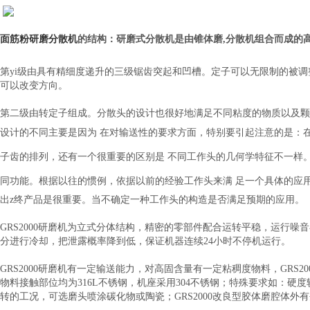
面筋粉研磨分散机
的结构：研磨式分散机是由锥体磨,分散机组合而成的
第
yi
级由具有精细度递升的三级锯齿突起和凹槽。定子可以无限制的被调
可以改变方向。
第二级由转定子组成。分散头的设计也很好地满足不同粘度的物质以及颗
设计的不同主要是因为
在对输送性的要求方面，特别要引起注意的是：
子齿的排列，还有一个很重要的区别是
不同工作头的几何学特征不一样
同功能。根据以往的惯例，依据以前的经验工作头来满
足一个具体的应
出
z
终产品是很重要。当不确定一种工作头的构造是否满足预期的应用。
GRS2000
研磨机为立式分体结构，精密的零部件配合运转平稳，运行噪音
分进行冷却，把泄露概率降到低，保证机器连续
24
小时不停机运行。
GRS2000
研磨机有一定输送能力，对高固含量有一定粘稠度物料，
GRS20
物料接触部位均为
316L
不锈钢，机座采用
304
不锈钢；特殊要求如：硬度
转的工况，可选磨头喷涂碳化物或陶瓷；
GRS2000
改良型胶体磨腔体外有