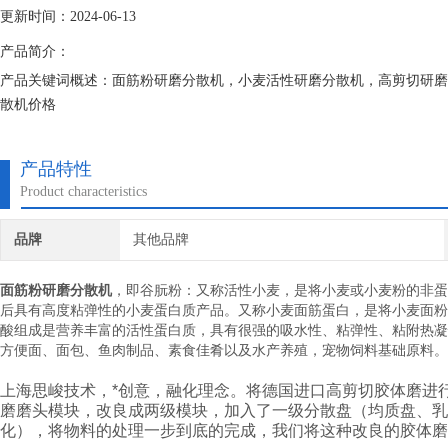
更新时间：2024-06-13
产品简介：
产品关键词概述：面筋粉研磨分散机，小麦活性研磨分散机，高剪切研磨
散机价格
产品特性
Product characteristics
品牌
其他品牌
面筋粉研磨分散机
，即谷朊粉：又称活性小麦，是将小麦或小麦粉的非蛋
后具有高度粘弹性的小麦蛋白质产品。又称小麦面筋蛋白，是将小麦面粉
酸组成是营养丰富的活性蛋白质，具有很强的吸水性、粘弹性、粘附热凝
方便面、面包、鱼肉制品、素食佳肴以及水产养殖，宠物饲料基础原料。
上海
思峻
技术，*创意，融化理念。将
德国进口
高剪切胶体磨进
磨磨头模块，改良成两级模块，加入了一级分散盘（均质盘、
化），将物料的处理一步到底的完成，我们将这种改良的胶体磨也称