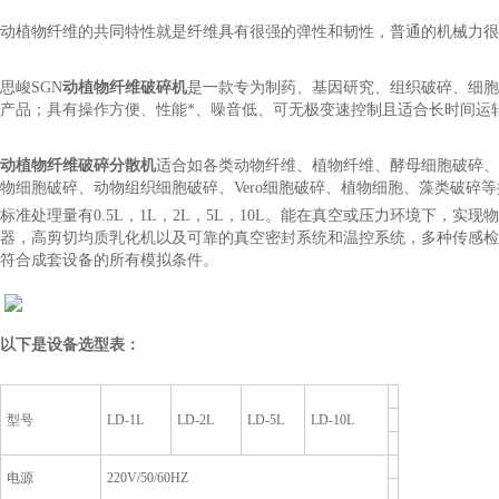
动植物纤维的共同特性就是纤维具有很强的弹性和韧性，普通的机械力很
思峻SGN
动植物纤维破碎机
是一款专为制药、基因研究、组织破碎、细胞
产品；具有操作方便、性能*、噪音低、可无极变速控制且适合长时间运
动植物纤维破碎分散机
适合如各类动物纤维、植物纤维、酵母细胞破碎、
物细胞破碎、动物组织细胞破碎、Vero细胞破碎、植物细胞、藻类破碎
标准处理量有0.5L，1L，2L，5L，10L。能在真空或压力环境下，
器，高剪切均质乳化机以及可靠的真空密封系统和温控系统，多种传感检
符合成套设备的所有模拟条件。
以下是设备选型表：
型号
LD-1L
LD-2L
LD-5L
LD-10L
电源
220V/50/60HZ