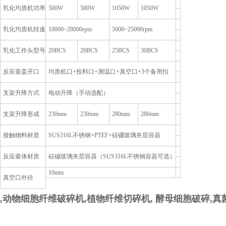
乳化均质机功率
500W
500W
1050W
1050W
乳化均质机转速
10000~28000rpm
5000~25000rpm
乳化工作头型号
20BCS
20BCS
25BCS
30BCS
反应釜盖开口
均质机口+投料口+测温口+真空口+3个备用扣
支架升降方式
电动升降（手动选配）
支架升降形成
230mm
230mm
280mm
280mm
接触物料材质
SUS316L
不锈钢+PTEF+硅硼玻璃夹层容器
反应釜体材质
硅磞玻璃夹层容器（SUS316L不锈钢容器可选）
10mm
真空口外径
,
动物细胞纤维破碎机,植物纤维切碎机,
酵母细胞破碎,真