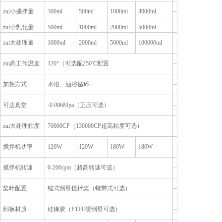
zui
小搅拌量
300ml
500ml
1000ml
3000ml
zui
小乳化量
500ml
1000ml
2000ml
5000ml
zui
大处理量
1000ml
2000ml
5000ml
100000ml
zui
高工作温度
120
°（可选配250℃配置
加热方式
水浴、油浴循环
可达真空
-0.096Mpa
（正压可选）
zui
大处理粘度
70000CP
（130000CP超高粘度可选）
搅拌机功率
120W
120W
180W
180W
搅拌机转速
0-200rpm
（超高转速可选）
桨叶配置
锚式刮壁搅拌桨（螺带式可选）
刮板材质
硅橡胶（PTFE硬刮壁可选）