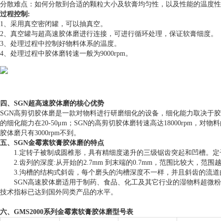
分散难点：如何分散到合适的颗粒大小及软膏均匀性，以及性能的温度性
过程控制:
1、采用真空密闭罐，可以抽真空。
2、真空罐与超高速胶体磨进行连接，可进行循环处理，保证软膏细度。
3、处理过程中控制好物料体系的温度。
4、处理过程中胶体磨转速一般为9000rpm。
四、SGN超高速胶体磨的核心优势
SGN高剪切胶体磨是一款对物料进行研磨细化的设备，细化能力取决于胶体
的细化能力在20-50μm；SGN的高剪切胶体磨转速高达18000rpm，对物
胶体磨只有3000rpm不到。
五、SGN金霉素软膏胶体磨的特点
1.定转子被制成圆椎形，具有精细度递升的三级锯齿突起和凹槽。定子
2.齿列的深度:从开始的2.7mm 到末端的0.7mm，范围比较大，范
3.沟槽的结构式斜齿，每个磨头的沟槽深度不一样，并且斜齿的流道
SGN高速胶体磨适用于制药、食品、化工及其它行业的湿物料超微粉
技术指标已达到国外同类产品的水平。
六、GMS2000系列金霉素软膏胶体磨型号表