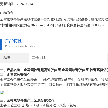
更新时间：2024-06-14
产品简介：
金霉素软膏超高速胶体磨是一款对物料进行研磨细化的设备，细化能力取决
对物料的细化能力在20-50μm；SGN的高剪切胶体磨转速高达18000rpm
而国产胶体磨只有3000rpm不到。
产品特性
Product characteristics
品牌
其他品牌
一、产品名称：金霉素软膏超高速
胶体磨
,金霉素软膏胶体磨,软膏高剪切
二、金霉素软膏简介
金霉素金色黄色晶体粉末，由金色链霉菌发酵产生，发酵液经酸化、过滤
金霉素软膏为四环素类广谱***，对金葡菌、化脓性链球菌等有较好抑制作
三、金霉素软膏生产工艺及分散难点
主要工艺过程: 加热→预混→研磨分散→成品→包装