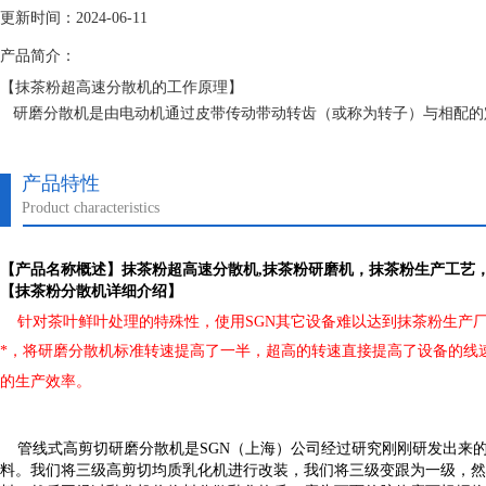
更新时间：2024-06-11
产品简介：
【抹茶粉超高速分散机的工作原理】
研磨分散机是由电动机通过皮带传动带动转齿（或称为转子）与相配的
外部压力（可由泵产生）加压产生向下的螺旋冲击力，透过胶体磨定、转
作用，使物料被有效地乳化、分散和粉碎，达到物料超细粉碎及乳化的效
产品特性
Product characteristics
【产品名称概述】
抹茶粉超高速分散机
,
抹茶粉研磨机，抹茶粉生产工艺
【抹茶粉分散机详细介绍】
针对茶叶鲜叶处理的特殊性，使用
SGN
其它设备难以达到抹茶粉生产
*，将研磨分散机标准转速提高了一半，超高的转速直接提高了设备的线
的生产效率。
管线式高剪切研磨分散机是
SGN
（上海）公司经过研究刚刚研发出来
料。我们将三级高剪切均质乳化机进行改装，我们将三级变跟为一级，然