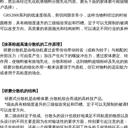
料，然后再经过乳化机将物料分散乳化均质。磨头下面的胶体磨可根据物料要
户选择）。
GRS
2000系列的线速度很高，剪切间隙非常小，这样当物料经过的时
圆椎形，具有精细度递升的三级锯齿突起和凹槽。定子可以无限制的被调
可以改变方向。高质量的表面抛光和结构材料，可以满足不同行业的多
【
抹茶粉超高速分散机
的工作原理】
研磨分散机是由电动机通过皮带传动带动转齿（或称为转子）与相配的
外部压力（可由泵产生）加压产生向下的螺旋冲击力，透过胶体磨定、转
作用，使物料被有效地乳化、分散和粉碎，达到物料超细粉碎及乳化的效
研磨分散机的细化作用一般来说要强于均质机，但它对物料的适应能力
或者用于高粘度的场合。
【研磨分散机的结构】
研磨式分散机是由锥体磨,分散机组合而成的高科技产品。
*级由具有精细度递升的三级锯齿突起和凹槽。定子可以无限制的被调
可以改变方向。
第二级由转定子组成。分散头的设计也很好地满足不同粘度的物质以及
头设计的不同主要是因为在对输送性的要求方面，特别要引起注意的是：
转子齿的排列，还有一个很重要的区别是不同工作头的几何学特征不一样