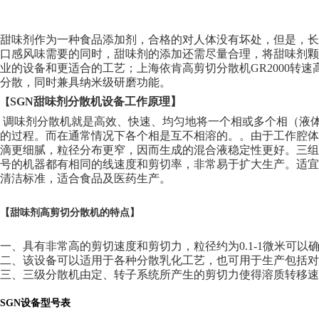
甜味剂作为一种食品添加剂，合格的对人体没有坏处，但是，
口感风味需要的同时，甜味剂的添加还需尽量合理，将甜味剂
业的设备和更适合的工艺；上海依肯高剪切分散机
GR2000
转速
分散，同时兼具纳米级研磨功能。
SGN
甜味剂分散机
设备工作原理】
【
调味剂分散机就是高效、快速、均匀地将一个相或多个相（液
的过程。而在通常情况下各个相是互不相溶的。。由于工作腔体
滴更细腻，粒径分布更窄，因而生成的混合液稳定性更好。三
号的机器都有相同的线速度和剪切率，非常易于扩大生产。适宜的温度，
清洁标准，适合食品及医药生产。
【甜味剂高剪切分散机的特点】
一、具有非常高的剪切速度和剪切力，粒径约为0.1-1微米可以
二、该设备可以适用于各种分散乳化工艺，也可用于生产包括对
三、三级分散机由定、转子系统所产生的剪切力使得溶质转移速
SGN
设备型号表