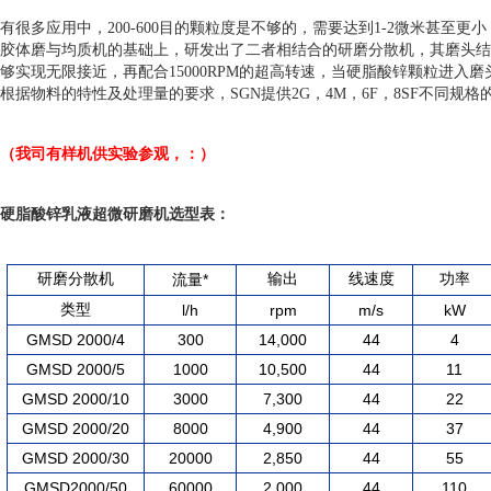
有很多应用中，200-600目的颗粒度是不够的，需要达到1-2微米甚至
胶体磨与均质机的基础上，研发出了二者相结合的研磨分散机，其磨头结
够实现无限接近，再配合15000RPM的超高转速，当硬脂酸锌颗粒进
根据物料的特性及处理量的要求，SGN提供2G，4M，6F，8SF不同
（我司有样机供实验参观，：）
硬脂酸锌乳液超微研磨机
选型表：
研磨分散机
*
输出
线速度
功率
流量
类型
l/h
rpm
m/s
kW
GMSD 2000/4
300
14,000
44
4
GMSD 2000/5
1000
10,500
44
11
GMSD 2000/10
3000
7,300
44
22
GMSD 2000/20
8000
4,900
44
37
GMSD 2000/30
20000
2,850
44
55
GMSD2000/50
60000
2,000
44
110