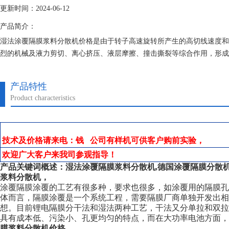
更新时间：2024-06-12
产品简介：
湿法涂覆隔膜浆料分散机价格是由于转子高速旋转所产生的高切线速度和
烈的机械及液力剪切、离心挤压、液层摩擦、撞击撕裂等综合作用，形成悬
质机从而使不相溶的固相、液相、气相在相应熟工艺和适量添加剂的共同
化机的循环往复
产品特性
Product characteristics
技术及价格请来电：钱 公司有样机可供客户购前实验，
欢迎广大客户来我司参观指导！
产品关键词概述：
湿法涂覆隔膜浆料分散机
,德国涂覆隔膜分散机
浆料分散机，
涂覆隔膜涂覆的工艺有很多种，要求也很多，如涂覆用的隔膜
体而言，隔膜涂覆是一个系统工程，需要隔膜厂商单独开发出相
想。目前锂电隔膜分干法和湿法两种工艺，干法又分单拉和双
具有成本低、污染小、孔更均匀的特点，而在大功率电池方面，
膜浆料分散机价格