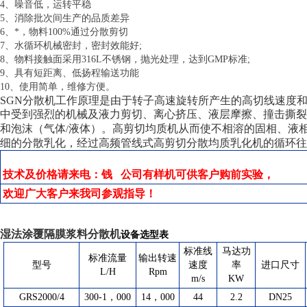
4、噪音低，运转平稳
5、消除批次间生产的品质差异
6、*，物料100%通过分散剪切
7、水循环机械密封，密封效能好;
8、物料接触面采用316L不锈钢，抛光处理，达到GMP标准;
9、具有短距离、低扬程输送功能
10、使用简单，维修方便。
SGN分散机工作原理是由于转子高速旋转所产生的高切线速度
中受到强烈的机械及液力剪切、离心挤压、液层摩擦、撞击撕裂
和泡沫（气体
液体）。高剪切均质机从而使不相溶的固相、液
/
细的分散乳化，经过高频管线式高剪切分散均质乳化机的循环往复
技术及价格请来电：钱 公司有样机可供客户购前实验，
欢迎广大客户来我司参观指导！
湿法涂覆隔膜浆料分散机
设备选型表
标准线
马达功
标准流量
输出转速
型号
速度
率
进口尺寸
L/H
Rpm
m/s
KW
GRS2000/4
300-1，000
14，000
44
2.2
DN25