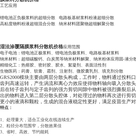
工艺应用
锂电池正负极浆料的超细分散 电路板基材浆料粉液超细分散
高粘度物料粉液超细混合分散 纳米材料团聚物超细解聚分散
湿法涂覆隔膜浆料分散机价格
应用范围
电子电池：锂电池正极浆料、锂电池负极浆料、电路板基材浆料
纳米材料：超细碳酸钙、白炭黑等纳米材料解聚、纳米粉体应用固-液分
精细化工：热熔胶、密封胶、胶水、絮凝剂、表面活性剂
生物医药：药膏、软膏、霜剂、注射剂、微胶囊乳剂、填充剂分散
GRS2000模块主要由两层分散头构成，工作时，物料通过投
齿列高速运转，产生涡流和离心力效应使得物料轴向吸入分散头
后在转子齿列与定子齿列的强力剪切间隙中物料被强烈撕裂后从
出的物料进入第二层分散头腔体，对处理过的物料再次进行剪
更小的液滴和颗粒，生成的混合液稳定性更好，满足疫苗生产对
特点：
1、处理量大，适合工业化在线连续生产
2、粒径分布范围窄，分散效果佳
3、省时、高效、节约能耗