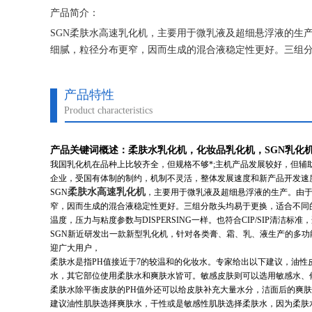
产品简介：
SGN柔肤水高速乳化机，主要用于微乳液及超细悬浮液的生
细腻，粒径分布更窄，因而生成的混合液稳定性更好。三组
产品特性
Product characteristics
产品关键词概述：柔肤水乳化机，化妆品乳化机，SGN乳化
我国乳化机在品种上比较齐全，但规格不够*;主机产品发展较好，但辅
企业，受国有体制的制约，机制不灵活，整体发展速度和新产品开发速
柔肤水高速乳化机
SGN
，主要用于微乳液及超细悬浮液的生产。由于
窄，因而生成的混合液稳定性更好。三组分散头均易于更换，适合不同
温度，压力与粘度参数与DISPERSING一样。也符合CIP/SIP清洁标
SGN新近研发出一款新型乳化机，针对各类膏、霜、乳、液生产的多
迎广大用户，
柔肤水是指PH值接近于7的较温和的化妆水。专家给出以下建议，油性
水，其它部位使用柔肤水和爽肤水皆可。敏感皮肤则可以选用敏感水、
柔肤水除平衡皮肤的PH值外还可以给皮肤补充大量水分，洁面后的爽肤
建议油性肌肤选择爽肤水，干性或是敏感性肌肤选择柔肤水，因为柔肤