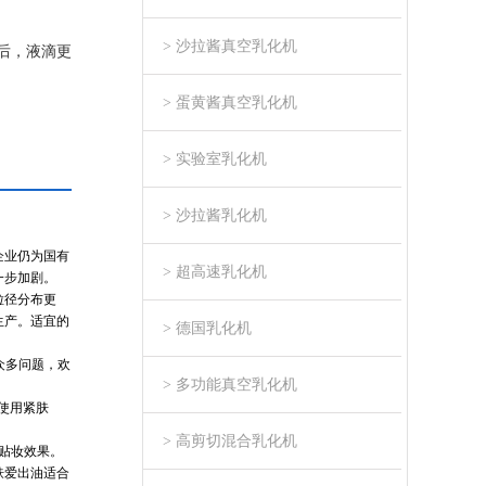
> 沙拉酱真空乳化机
后，液滴更
> 蛋黄酱真空乳化机
> 实验室乳化机
> 沙拉酱乳化机
企业仍为国有
> 超高速乳化机
一步加剧。
粒径分布更
生产。适宜的
> 德国乳化机
众多问题，欢
> 多功能真空乳化机
使用紧肤
> 高剪切混合乳化机
贴妆效果。
肤爱出油适合