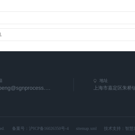
机
箱
地址
tongpeng@sgnprocess.com
上海市嘉定区朱桥镇
d.
备案号：
沪ICP备16026350号-4
sitemap.xml
技术支持：
智慧