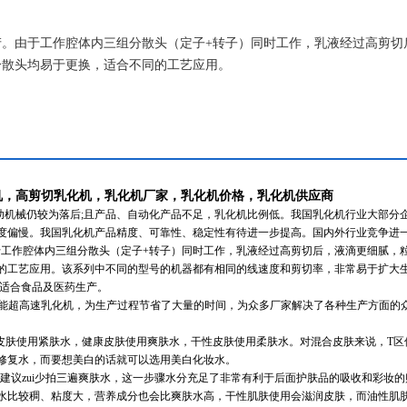
产。由于工作腔体内三组分散头（定子+转子）同时工作，乳液经过高剪切
分散头均易于更换，适合不同的工艺应用。
机，高剪切乳化机，乳化机厂家，乳化机价格，乳化机供应商
助机械仍较为落后;且产品、自动化产品不足，乳化机比例低。我国乳化机行业大部分
度偏慢。我国乳化机产品精度、可靠性、稳定性有待进一步提高。国内外行业竞争进
工作腔体内三组分散头（定子+转子）同时工作，乳液经过高剪切后，液滴更细腻，
的工艺应用。该系列中不同的型号的机器都有相同的线速度和剪切率，非常易于扩大
准，适合食品及医药生产。
功能超高速乳化机，为生产过程节省了大量的时间，为众多厂家解决了各种生产方面的
皮肤使用紧肤水，健康皮肤使用爽肤水，干性皮肤使用柔肤水。对混合皮肤来说，T区
修复水，而要想美白的话就可以选用美白化妆水。
建议zui少拍三遍爽肤水，这一步骤水分充足了非常有利于后面护肤品的吸收和彩妆的
水比较稠、粘度大，营养成分也会比爽肤水高，干性肌肤使用会滋润皮肤，而油性肌