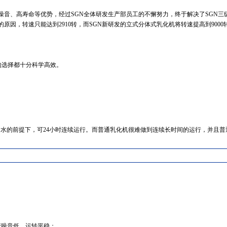
音、高寿命等优势，经过SGN全体研发生产部员工的不懈努力，终于解决了SGN三
因，转速只能达到2910转，而SGN新研发的立式分体式乳化机将转速提高到9000
的选择都十分科学高效。
。
。
水的前提下，可24小时连续运行。而普通乳化机很难做到连续长时间的运行，并且普
行噪音低、运转平稳；