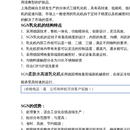
用清爽型的护肤品。
上海思峻自主研发生产的分体式三级乳化机，具有高转速、低能耗、低噪
机的提速问题。市场上一般使用的乳化机由于定转子精度以及机械密封的原
的解决了市场的需求。
SGN乳化机的结构特点
1、采用德国技术，整机一体化，功能模块化，创新设计，灵活高效。
2、SGN乳化机的定转子有着高精度的设计，内部的角度、沟槽、间距
3、乳化机内部工作组可以是一级、二级、三级，满足不同物料的要求
4、乳化机腔体内带有夹套可以灵活的控制温度，通蒸汽、通水都可以
5、采用德国博格曼双端面机械密封，保证设备高速运转。
6、与物料接触部分全为316L不锈钢材质
7、符合CIP/SIP清洗要求
柔肤水高速乳化机
SGN
采用德国博格曼双端面机械密封，在保证冷却
能承受高转速的运行。
（价格电议：葛 公司有样机可供客户实验！）
SGN
的优势：
1、处理量大，适合工业化在线连续生产；
2、粒径分布范围窄，匀度高；
3、省时、高效、节约能源；
4、精密铸造的整体式机架和经精密动平衡测试的道转子，确保整机运