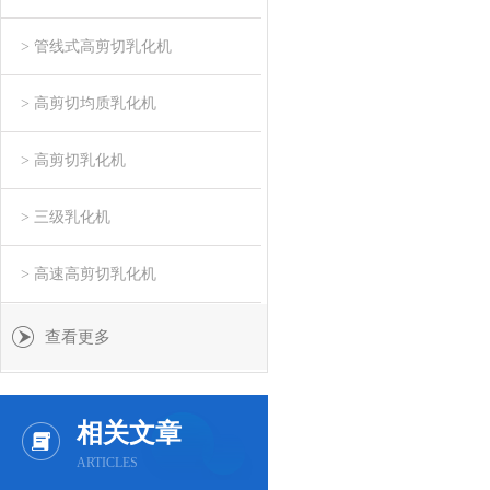
> 管线式高剪切乳化机
> 高剪切均质乳化机
> 高剪切乳化机
> 三级乳化机
> 高速高剪切乳化机
查看更多
相关文章
ARTICLES