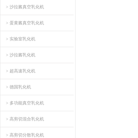
> 沙拉酱真空乳化机
> 蛋黄酱真空乳化机
> 实验室乳化机
> 沙拉酱乳化机
> 超高速乳化机
> 德国乳化机
> 多功能真空乳化机
> 高剪切混合乳化机
> 高剪切分散乳化机