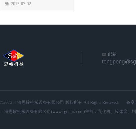
2015-07-02
邮箱
©2026 上海思峻机械设备有限公司 版权所有 All Rights Reserved.
备案
上海思峻机械设备有限公司(www.sgnmix.com)主营：乳化机、