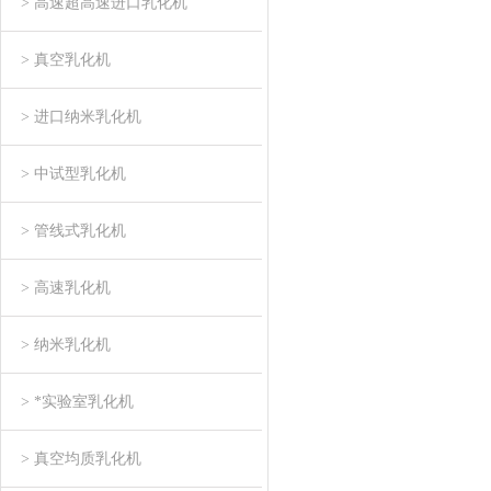
> 高速超高速进口乳化机
> 真空乳化机
> 进口纳米乳化机
> 中试型乳化机
> 管线式乳化机
> 高速乳化机
> 纳米乳化机
> *实验室乳化机
> 真空均质乳化机