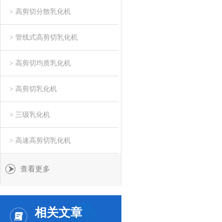
> 高剪切分散乳化机
> 管线式高剪切乳化机
> 高剪切均质乳化机
> 高剪切乳化机
> 三级乳化机
> 高速高剪切乳化机
查看更多
相关文章