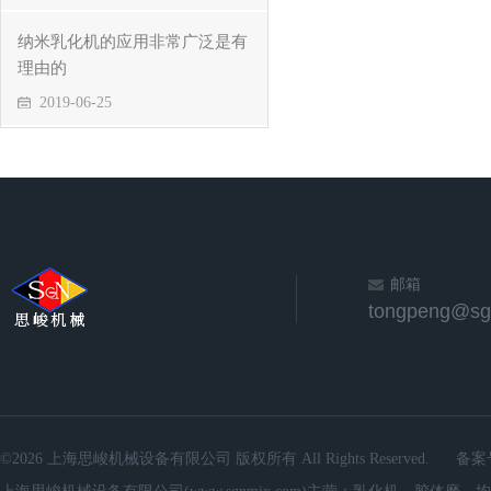
纳米乳化机的应用非常广泛是有
理由的
2019-06-25
邮箱
©2026 上海思峻机械设备有限公司 版权所有 All Rights Reserved.
备案