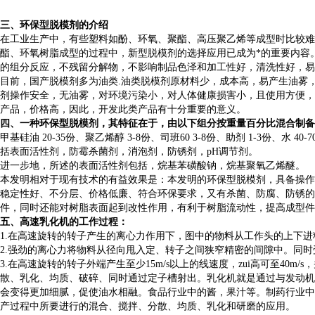
三、
环保型脱模剂的介绍
在工业生产中，有些塑料如酚、环氧、聚酯、高压聚乙烯等成型时比较难
酯、环氧树脂成型的过程中，新型脱模剂的选择应用已成为*的重要内容
的组分反应，不残留分解物，不影响制品色泽和加工性好，清洗性好，易
目前，国产脱模剂多为油类.油类脱模剂原材料少，成本高，易产生油雾
剂操作安全，无油雾，对环境污染小，对人体健康损害小，且使用方便，
产品，价格高，因此，开发此类产品有十分重要的意义。
四、一种环保型脱模剂，其特征在于，由以下组分按重量百分比混合制备
甲基硅油 20-35份、聚乙烯醇 3-8份、司班60 3-8份、助剂 1-3份、
括表面活性剂，防霉杀菌剂，消泡剂，防锈剂，pH调节剂。
进一步地，所述的表面活性剂包括，烷基苯磺酸钠，烷基聚氧乙烯醚。
本发明相对于现有技术的有益效果是：本发明的环保型脱模剂，具备操作
稳定性好、不分层、价格低廉、符合环保要求，又有杀菌、防腐、防锈的
件，同时还能对树脂表面起到改性作用，有利于树脂流动性，提高成型件
五、高速乳化机的工作过程：
1.在高速旋转的转子产生的离心力作用下，图中的物料从工作头的上下
2.强劲的离心力将物料从径向甩入定、转子之间狭窄精密的间隙中。同
3.在高速旋转的转子外端产生至少15m/s以上的线速度，zui高可至40
散、乳化、均质、破碎、同时通过定子槽射出。乳化机就是通过与发动机
会变得更加细腻，促使油水相融。食品行业中的酱，果汁等。制药行业中
产过程中所要进行的混合、搅拌、分散、均质、乳化和研磨的应用。