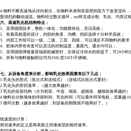
4.物料不断高速地从径向射出，在物料本身和容器壁的阻力下改变流向
股强烈的翻动湍流。物料经过数次循环，zui终完成分散、乳化、均质过
六、高速乳化机结构特点：
1、采用德国技术，整机一体化，功能模块化，灵活高效；
2、有着高精度的设计，内部的角度、沟槽、间距选择十分科学高效；
3、内部工作组可以一级、二级、三层、四级....可以满足不同物料的要求
4、腔体内带有夹套可以灵活的控制温度，通蒸汽、通水均可以；
5、采用德国博格曼双端面机械密封，在保证冷却水的前提下，可24小时
6、所有与物料接触部位均为316L货316Ti不锈钢。
七、从设备角度来分析，影响乳化效果因素有以下几点：
1.乳化头的形式（批次式和连续式）（连续式比批次式要好）
2.乳化头的剪切速率，（越大效果越好）
3.乳化的齿形结构（分为初齿、中齿、细齿、超细齿、越细齿效果越好）
4.物料在分散墙体的停留时间、乳化时间（可以看作同等电机，流量越小
5.循环次数（越多效果越好，到设备的期限就不能再好了。）
线速度的计算：
剪切速率的定义是两表面之间液体层的相对速率。
剪切速率 (s-1) = v 速率 (m/s)