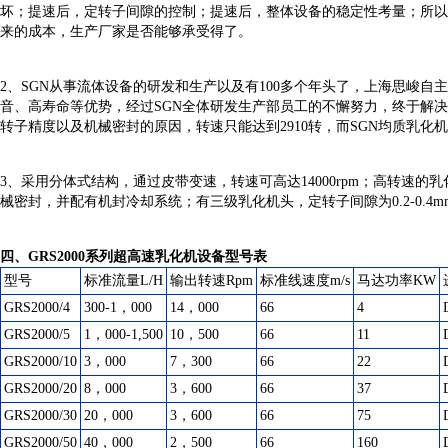
坏；提速后，定转子间隙的控制；提速后，整体设备的稳定性考量；所以
来的成本，生产厂家是否能够承受得了。
2
、SGN从事流体设备的研发和生产以及有100多个年头了，上海思峻自主
音、高寿命等优势，经过SGN全体研发生产部员工的不懈努力，终于解决
转子精度以及机械密封的原因，转速只能达到2910转，而SGN均质乳化机
3
、采用分体式结构，通过皮带变速，转速可高达14000rpm；高转速的
械密封，并配有机封冷却系统；有三级乳化机头，定转子间隙为0.2-0.
四、GRS2000系列超高速乳化机设备型号表
型号
标准流量L/H
输出转速Rpm
标准线速度m/s
马达功率KW
GRS2000/4
300-1
，000
14
，000
66
4
GRS2000/5
1
，000-1,500
10
，500
66
11
GRS2000/10
3
，000
7
，300
66
22
GRS2000/20
8
，000
3
，600
66
37
GRS2000/30
20
，000
3
，600
66
75
GRS2000/50
40
，000
2
，500
66
160