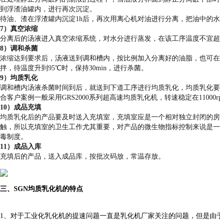
到浮渣油罐内，进行再次沉淀。
待油、渣在浮渣罐内沉淀1h后，再次用离心机对油进行分离，把油中的
7
）真空浓缩
分离后的汤液进入真空浓缩系统，对水分进行蒸发，在该工序温度不宜超
8
）调和杀菌
浓缩达到要求后，汤液送到调和槽内，按比例加入分离好的油脂，也可在
拌，待温度升到95℃时，保持30min，进行杀菌。
9
）均质乳化
调和槽内汤液杀菌时间到后，就送到下道工序进行均质乳化，均质乳化要
合客户案例一般采用GRS2000系列超高速均质乳化机，转速稳定在11000
10
）成品充填
均质乳化后的产品要及时送入充填室，充填室应是一个相对独立封闭的房
触，所以充填室的卫生工作尤其重要，对产品的微生物指标控制来说是一
毒制度。
11
）成品入库
充填后的产品，送入成品库，按批次码放，常温存放。
三、SGN
均质乳化机的特点
1、
对于工业化乳化机的提速问题一直是乳化机厂家关注的问题，但是由