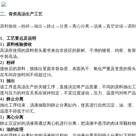
二、
骨类高汤生产工艺
原料验收→粉碎→抽出→静止→分离→离心分离→汤液→真空浓缩→调和
1
、工艺要点及说明
1
）原料检验接收
高汤所使用的原料骨头要求来自非疫区的新鲜、干净的猪骨、鸡骨、鱼骨
牛骨高汤。
2
）粉碎
接收后的原料，挑拣出里面非骨杂质，表面风干、氧化严重及变质的骨头
在车间存放时间不得超过1h。
3
）抽出
该工序是高汤生产的关键工序，直接决定终产品质量，不同的原料抽出工
度与压力的对应关系应保持恒定，不宜过度波动，压力、温度均对终产品
4
）静止分离
抽出工序结束，汤液抽取到静止分离缸内，使其进行自然沉淀，油、渣、
温度不得低于95℃。
5
）离心分离
静止沉淀好的汤液再通过离心机进行分离，把汤液中悬浮的肉沫等颗粒物
6
）油的处理
在处理静止分离缸内的汤液的过程中，当油液分界面到静止分离缸下部时