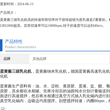
更新时间：2024-06-13
产品简介：
蛋黄酱三级乳化机高的转速和剪切率对于获得超细为悬乳液是Z重要的。根据
GRS2000超高。其剪切速率可以10000rpm,转子的速度可以达到40m/s。
产品特性
Product characteristics
品牌
其他品牌
蛋黄酱三级乳化机
，蛋黄酱纳米乳化机
，
德国蛋黄酱高速乳化机
化机
蛋黄酱生产原料有：油、水、淀粉、黄原胶、蛋液、盐、醋、葡
原胶，其余都在水相罐。先将冷却后的油跟纯水分别计量输送
面进行高速搅拌，然后将水相通过真空方式抽入乳化锅内进行
真空乳化锅内，边吸边均质搅拌。刮壁搅拌转速：内圈
80rpm
，