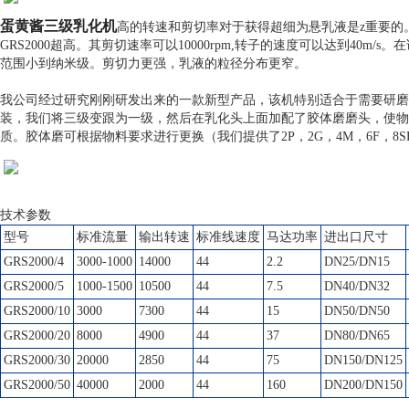
蛋黄酱三级乳化机
高的转速和剪切率对于获得超细为悬乳液是z重要的。
GRS2000超高。其剪切速率可以10000rpm,转子的速度可以达到40
范围小到纳米级。剪切力更强，乳液的粒径分布更窄。
我公司经过研究刚刚研发出来的一款新型产品，该机特别适合于需要研磨
装，我们将三级变跟为一级，然后在乳化头上面加配了胶体磨磨头，使物
质。胶体磨可根据物料要求进行更换（我们提供了2P，2G，4M，6F，8
技术参数
型号
标准流量
输出转速
标准线速度
马达功率
进出口尺寸
GRS2000/4
3000-1000
14000
44
2.2
DN25/DN15
GRS2000/5
1000-1500
10500
44
7.5
DN40/DN32
GRS2000/10
3000
7300
44
15
DN50/DN50
GRS2000/20
8000
4900
44
37
DN80/DN65
GRS2000/30
20000
2850
44
75
DN150/DN125
GRS2000/50
40000
2000
44
160
DN200/DN150