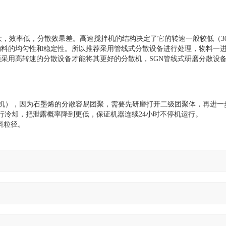
效率低，分散效果差。高速搅拌机的结构决定了它的转速一般较低（300
料的均匀性和稳定性。所以推荐采用管线式分散设备进行处理，物料一进一
采用高转速的分散设备才能将其更好的分散机，SGN管线式研磨分散设
散机），因为石墨烯的分散容易团聚，需要先研磨打开二级团聚体，再进一
行冷却，把泄露概率降到更低，保证机器连续24小时不停机运行。
料粒径。