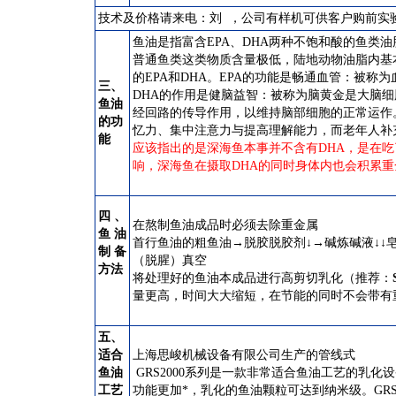
技术及价格请来电：刘 ，公司有样机可供客户购前实
鱼油是指富含EPA、DHA两种不饱和酸的鱼类油
普通鱼类这类物质含量极低，陆地动物油脂内基
的EPA和DHA。EPA的功能是畅通血管：被
三、
DHA的作用是健脑益智：被称为脑黄金是大脑
鱼油
经回路的传导作用，以维持脑部细胞的正常运作
的功
忆力、集中注意力与提高理解能力，而老年人补
能
应该指出的是深海鱼本事并不含有DHA，是在
响，深海鱼在摄取DHA的同时身体内也会积累
四、
在熬制鱼油成品时必须去除重金属
鱼油
首行鱼油的粗鱼油→脱胶脱胶剂↓→碱炼碱液↓↓
制备
（脱腥）真空
方法
将处理好的鱼油本成品进行高剪切乳化
（
推荐：
量更高，时间大大缩短，在节能的同时不会带有
五、
适合
上海
思峻
机械设备有限公司生产的管线式
鱼油
GRS
2000系列是一款非常适合鱼油工艺的乳化
工艺
功能更加*，乳化的鱼油颗粒可达到纳米级。
GR