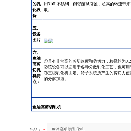
的乳
用316L不锈钢，耐强酸碱腐蚀，超高的转速带
化设
取。
备
五、
设备
图片
六、
鱼油
①具有非常高的剪切速度和剪切力，粒径约为0.
高剪
②该设备可以适用于各种分散乳化工艺，也可用
切乳
③三级乳化机由定、转子系统所产生的剪切力使
机
特
的分解加速。
点：
鱼油高剪切乳机
产品：