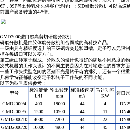
良，将单一的胶体磨磨头模块，改良成两级模块，加入了一级分散
6F，8SF等五种乳化头供客户选择）；SID研磨分散机可以高速
前国产设备转速的4-5倍。
GMD2000
进口超高剪切研磨分散机
研磨分散机是由胶体磨分散机组合而成的高科技产品。
一级由具有精细度递升的三级锯齿突起和凹槽。定子可以无限
槽在每级口可以改变方向。
第二级由转定子组成。分散头的设计也很好的满足不同粘度的
次式机器的工作头设计的不同主要是因为在对输送性的要求方
一些工作头类型之间的区别不光是转子齿的排列，还有一个很
几何学特征都能改变定子和转子工作头的不同功能。
以下为型号表供参考：
标准流量
输出转速
标准线速度
马达功率
型号
进口
L/H
rpm
m/s
KW
GMD2000/4
400
18000
44
4
DN2
GMD2000/5
1500
10500
44
11
DN4
GMD2000/10
4000
7200
44
22
DN8
GMD2000/20
10000
4900
44
45
DN8