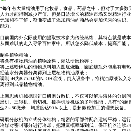
*每年有大量精油用于化妆品，食品，药品之中，但对于大多数
人力才能得到减少产值。但是日益增长的精油市场又对精油行
无知和不了解，渐渐变成了添加精油的商品会更加优秀的认识
能力。
目前国内外实际使用的提取技术多为传统蒸馏，其特点就是成
从而难以的走入寻常百姓家中。所以怎么降低成本，提高产能，
制备植物精油，
将含有植物精油的植物原料，湿法研磨粉碎；
将上述粉碎后的植物原料加入圆底烧瓶，圆底烧瓶外包裹有电热毯
经油水分离器分离得到上层植物精油原液；
调制pH为8.75-9.0的NaOH溶液，倒入设备中，将精油原液
离得到成品植物精油。
上海思峻机械德国进口研磨分散机，不仅可以解决液体的分层
磨机、三辊机、剪切机、搅拌机等机械的多种性能，具有*的超
达2～50微米，均质度达90％以上，是超微粒加工的理想设备。
研磨分散机为立式分体结构，精密的零部件配合运转平稳，运行
冷媒对密封部分进行冷却，把泄露概率降到低，保证机器连续2