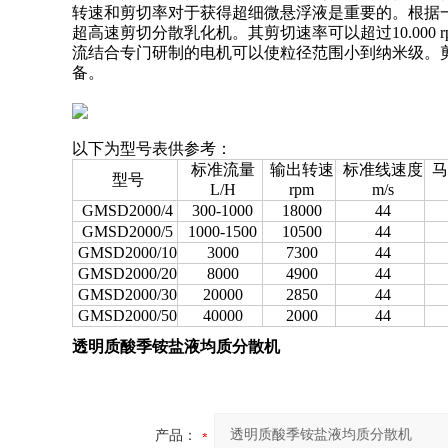
转速和剪切率对于获得超细微悬浮液是重要的。根据一些
超高速剪切分散乳化机。其剪切速率可以超过10.000
流结合专门研制的电机可以使粒径范围小到纳米级。剪
备。
以下为型号表供参考：
标准流量
输出转速
标准线速度
马
型号
L/H
rpm
m/s
GMSD2000/4
300-1000
18000
44
GMSD2000/5
1000-1500
10500
44
GMSD2000/10
3000
7300
44
GMSD2000/20
8000
4900
44
GMSD2000/30
20000
2850
44
GMSD2000/50
40000
2000
44
透明质酸季铵盐液均质分散机
产品：