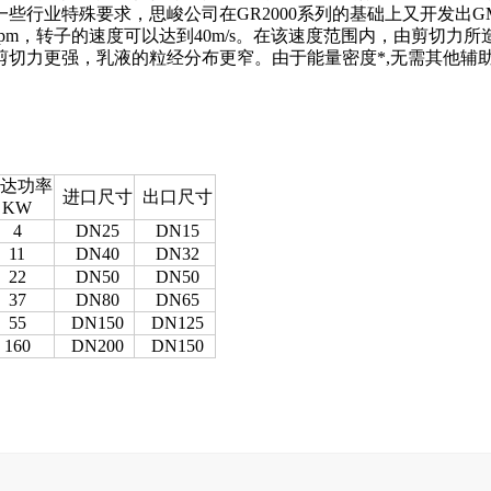
行业特殊要求，思峻公司在GR2000系列的基础上又开发出GMS
 rpm，转子的速度可以达到40m/s。在该速度范围内，由剪切力所
切力更强，乳液的粒经分布更窄。由于能量密度*,无需其他辅
达功率
进口尺寸
出口尺寸
KW
4
DN25
DN15
11
DN40
DN32
22
DN50
DN50
37
DN80
DN65
55
DN150
DN125
160
DN200
DN150