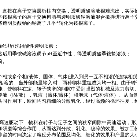
，直接在离子交换层析柱内交换，透明质酸溶液很难流出，实际
基铵根离子的离子交换树脂与透明质酸钠溶液混合搅拌进行离子
将透明质酸钠的钠离子几乎*转化为铵根离子。
饼经过醇洗得酸性透明质酸；
然后用季铵碱溶液调节pH至近中性，得透明质酸季铵盐溶液；
粉。
相或多个相(液体、固体、气体)进入到另一互不相溶的连续相(通
不相溶的。当外部能量输入时，两种物料重组成为均一相。由于转
能，使物料在定、转子狭窄的间隙中受到强烈的机械及液力剪切
液（固/液），乳液（液体/液体）和泡沫（气体/液体）。从而
共同作用下，瞬间均匀精细的分散乳化，经过高频的循环往复，
的高速驱动下，物料在转子与定子之间的狭窄间隙中高速运动，形
和研磨等综合作用，从而达到分散、乳化、破碎的效果。被加工
停留的时间决定了粒径分布范围及均化、细化的效果和产量的大