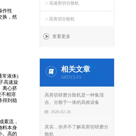
> 高速剪切分散机
操作性
交换，然
> 高剪切分散机
查看更多
相关文章
常液体)
ARTICLES
子高速旋
、离心挤
使不相溶
高剪切研磨分散机是一种集混
终得到稳
合、分散于一体的高效设备
2026-02-26
成紊流，
其实，你并不了解高剪切研磨分
物料本身
小。高的
散机