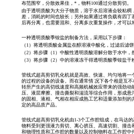
布范围窄，分散效果佳，*，物料100通过分散剪切。
由于透明质酸为大分子物质，溶于水后溶液会较粘稠
差，消耗的时间也较长；另外如果通过将负载有四丁
后再分离，也需要混和、分离多次重复操作，才可以
一种透明质酸季铵盐的制备方法，采用以下步骤：
（1）将透明质酸金属盐在醇溶液中酸化，过滤后滤
（2）将步骤（1）中酸性透明质酸溶解分散于水中，
（3）将步骤（2）中的溶液冻干得透明质酸季铵盐干
管线式超高剪切乳化机就是高效、快速、均匀地将一个
的过程的设备的设备。而在通常情 况下各个相是互
转所产生的高切线速度和高频机械效应带来的强劲动
压、液层摩擦、撞击撕裂和湍流等综合作用，形成悬浮
的固相、液相、气相在相应成熟工艺和适量添加剂的
定的高品质产品。
管线式超高剪切乳化机由1-3个工作腔组成，在马达
物料受到更强液力剪切、离心挤压、高速切割、撞击
和物理性质和工作腔的数量以及控制物料在工作腔中