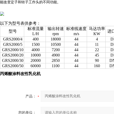
能改变定子和转子工作头的不同功能。
以下为型号表供参考：
标准流量
输出转速
标准线速度
马达功率
型号
进
L/H
rpm
m/s
KW
GRS2000/4
400
18000
44
4
D
GRS2000/5
1500
10500
44
11
D
GRS2000/10
4000
7200
44
22
D
GRS2000/20
10000
4900
44
45
D
GRS2000/30
20000
2850
44
90
D
GRS2000/50
60000
1100
44
160
D
丙烯酸涂料改性乳化机
产品：
您的单位：