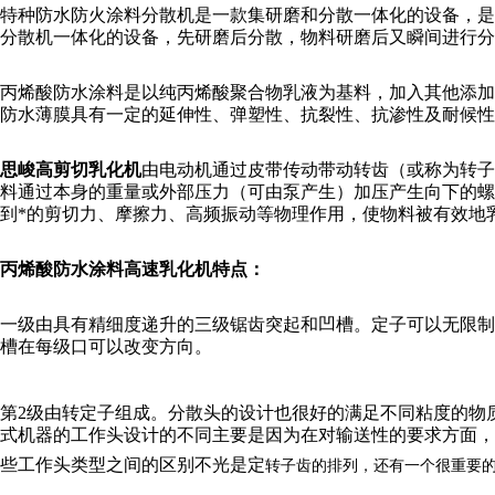
特种防水防火涂料分散机是一款集研磨和分散一体化的设备，是
分散机一体化的设备，先研磨后分散，物料研磨后又瞬间进行分
丙烯酸防水涂料是以纯丙烯酸聚合物乳液为基料，加入其他添
防水薄膜具有一定的延伸性、弹塑性、抗裂性、抗渗性及耐候性
思峻高剪切乳化机
由电动机通过皮带传动带动转齿（或称为转子
料通过本身的重量或外部压力（可由泵产生）加压产生向下的
到*的剪切力、摩擦力、高频振动等物理作用，使物料被有效地
丙烯酸防水涂料高速乳化机特点：
一级由具有精细度递升的三级锯齿突起和凹槽。定子可以无限
槽在每级口可以改变方向。
第2级由转定子组成。分散头的设计也很好的满足不同粘度的物
式机器的工作头设计的不同主要是因为在对输送性的要求方面
些工作头类型之间的区别不光是定
转子齿的排列，还有一个很重要