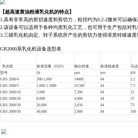
【
超高速黄油粉液乳化机
的特点】
1.
具有非常高的剪切速度和剪切力，粒径约为0.2-2微米可以确
2.
该设备可以适用于各种均质乳化工艺，也可用于生产包括对乳
3.
三级乳化机由定、转子系统所产生的剪切力使得溶质转移速度
GR2000
系乳化机设备选型表
乳化机
标准流量（
H2O
）
输出转速
标准线速度
马达
型号
l/h
rpm
m/s
kW
GRS 2000/4
300-1,000
14000
44
2.2
GRS 2000/5
1,000-1.5000
10,500
44
7.5
GRS 2000/10
3,000
7,300
44
22
GRS 2000/20
8,000
4,900
44
37
GRS 2000/30
20,000
2,850
44
75
GRS 2000/50
40,000
2,000
44
160