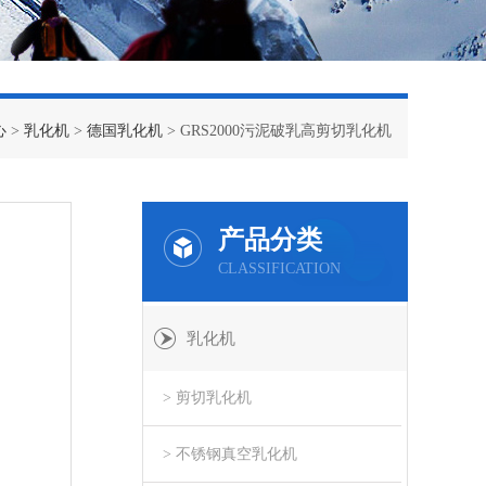
心
>
乳化机
>
德国乳化机
> GRS2000污泥破乳高剪切乳化机
产品分类
CLASSIFICATION
乳化机
> 剪切乳化机
> 不锈钢真空乳化机