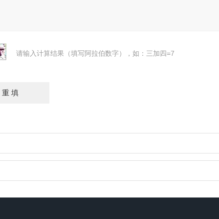
请输入计算结果（填写阿拉伯数字），如：三加四=7