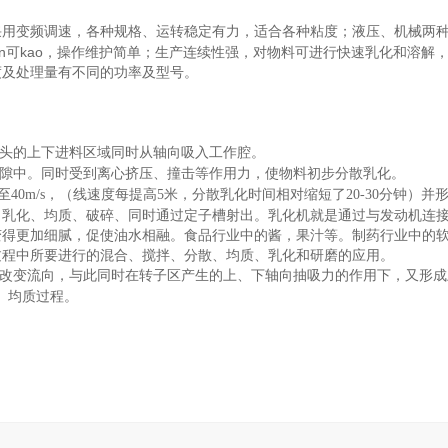
采用变频调速，各种规格、运转稳定有力，适合各种粘度；液压、机械两
n可kao，操作维护简单；生产连续性强，对物料可进行快速乳化和溶解
度及处理量有不同的功率及型号。
头的上下进料区域同时从轴向吸入工作腔。
隙中。同时受到离心挤压、撞击等作用力，使物料初步分散乳化。
至
，（线速度每提高
米，分散乳化时间相对缩短了
分钟）并
40m/s
5
20-30
、乳化、均质、破碎、同时通过定子槽射出。乳化机就是通过与发动机连
变得更加细腻，促使油水相融。食品行业中的酱，果汁等。制药行业中的
过程中所要进行的混合、搅拌、分散、均质、乳化和研磨的应用。
改变流向，与此同时在转子区产生的上、下轴向抽吸力的作用下，又形成
、均质过程。