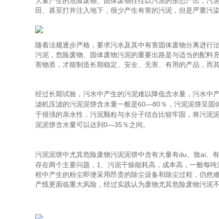
大量产生的危险废物、固体废物往往以污泥的形态产出，污
田、甚至打井注入地下，很少产生有害的污泥，但是严重污
随着法规逐步严格，要求污水及其中有害固体废物分离进行
污泥，危险废物、固体废物污泥的重要出路是与适当的配料
害物质，才能制造长期稳定、安全、无害、有用的产品，而
经过长期试验，污水中产生的污泥难以降低含水量，污水中
60—80
滤机压滤的污泥泥饼含水量一般是
％，污泥泥饼呈固
于很强的亲水性，污泥颗粒与水分子结合比较牢固，将污泥
0—35
泥泥饼含水量可以达到
％之间。
du
ai
污泥泥饼中尤其危险废物污泥泥饼中含有大量有
、致
、
1
存在两个主要问题，
、污泥干燥能耗高，成本高，一般每吨
程中产生的粉尘即便采用昂贵的除尘设备和除尘过程，仍然
产线更面临重大风险，经过实践认为废物尤其危险废物污泥