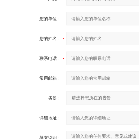
您的单位：
您的姓名：
联系电话：
常用邮箱：
省份：
详细地址：
补充说明：