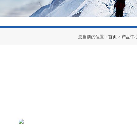
您当前的位置：
首页
>
产品中