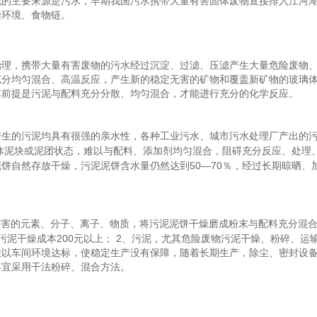
泥的主要来源是污水，早期我国污水携带大量有害固体废物直接排入江河
染环境、食物链。
治理，携带大量有害废物的污水经过沉淀、过滤、压滤产生大量危险废物
充分均匀混合、高温反应，产生新的稳定无害的矿物和覆盖新矿物的玻璃
其前提是污泥与配料充分分散、均匀混合，才能进行充分的化学反应。
产生的污泥均具有很强的亲水性，各种工业污水、城市污水处理厂产出的
体泥块或泥团状态，难以与配料、添加剂均匀混合，阻碍充分反应、处理
50—70
泥饼自然存放干燥，污泥泥饼含水量仍然达到
％，经过长期晾晒、
有害的元素、分子、离子、物质，将污泥泥饼干燥磨成粉末与配料充分混
200
2
污泥干燥成本
元以上；
、污泥，尤其危险废物污泥干燥、粉碎、运
难以车间环境达标，使稳定生产没有保障，随着长期生产，除尘、密封设
不宜采用干法粉碎、混合方法。