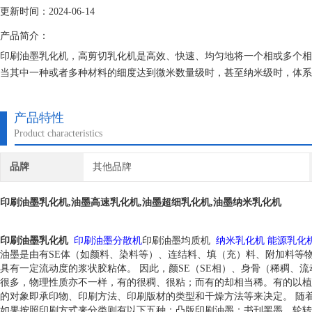
更新时间：2024-06-14
产品简介：
印刷油墨乳化机，高剪切乳化机是高效、快速、均匀地将一个相或多个相
当其中一种或者多种材料的细度达到微米数量级时，甚至纳米级时，体系
产品特性
Product characteristics
品牌
其他品牌
印刷油墨乳化机
,油墨高速乳化机,油墨超细乳化机,油墨纳米乳化机
印刷油墨乳化机
印刷油墨分散机
印刷油墨均质机
纳米乳化机
能源乳化
油墨是由有SE体（如颜料、染料等）、连结料、填（充）料、附加料等
具有一定流动度的浆状胶粘体。 因此，颜SE（SE相）、身骨（稀稠、流
很多，物理性质亦不一样，有的很稠、很粘；而有的却相当稀。有的以植
的对象即承印物、印刷方法、印刷版材的类型和干燥方法等来决定。 随
如果按照印刷方式来分类则有以下五种：凸版印刷油墨：书刊黑墨，轮转