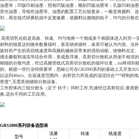
油墨等；凹版印刷油墨：照相凹版油墨，雕刻凹版油墨等；孔版印刷油墨
荧光油墨，导电性油墨等。油墨的配置工艺比较复杂，一般是将颜料、连
剂，再在辊式研磨机或中反复辗磨，使颜料以微细的粒子，均匀的分散在
高剪切乳化机是高效、快速、均匀地将一个相或多个相固体进入到另一互
材料的细度达到微米数量级时，甚至纳米级时，体系可被认为均质。当外
旋转所产生的高切线速度和高频机械效应带来的强劲动能，使物料在定、
撞击撕裂和湍流等综合作用，形成悬浮液。高剪切分散机从而使不相溶的
精细的分散均质，经过高频管线式高剪切分散机的循环往复，zui终得到稳
的。根据一些行业特殊要求，
思峻
公司在
GR
2000系列的基础上又开发出
以达到40m/s。在该速度范围内，由剪切力所造成的湍流结合***研制
密度*,无需其他辅助分散设备。
工作腔体内三组分散头（定子 转子）同时工作,乳液经过高剪切后,液滴
换,适合不同的工艺应用。
GRS2000系列
设备选型表
流量
转速
线速度
型号