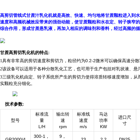
就是高效、快速、均匀地将
颗粒进入到水
高剪切管线式甘蔗汁乳化机
甘蔗
速度和高频机械效应带来的强劲动能，使
颗粒和水在定、转子狭窄的
甘蔗
综合作用，形成
悬乳液，再加入相应的调味剂和香料，经过高频的循
甘蔗
乳化机的特点
甘蔗高剪切
:
具有非常高的剪切速度和剪切力，粒径约为0.2-2微米可以确保高速分散
1
该设备可以适用于各种分散乳化工艺，也可用于生产包括对乳状液、悬
2
三级乳化机由定、转子系统所产生的剪切力使得溶质转移速度增加，从
3
实颗粒充分细化。
技术参数
:
标准流
输出转
标准线
马达
进口尺
型号
量
速
速度
功率
寸
L/H
rpm
m/s
KW
300-1，
9，
GR2000/4
23
2.2
DN25