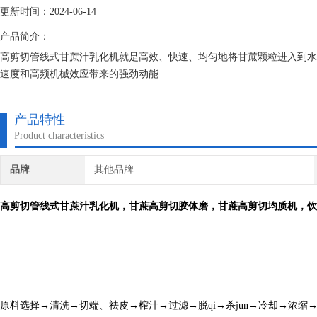
更新时间：2024-06-14
产品简介：
高剪切管线式甘蔗汁乳化机就是高效、快速、均匀地将甘蔗颗粒进入到水
速度和高频机械效应带来的强劲动能
产品特性
Product characteristics
品牌
其他品牌
，
胶体磨，
均质机，饮
高剪切管线式甘蔗汁乳化机
甘蔗高剪切
甘蔗高剪切
原料选择→清洗→切端、祛皮→榨汁→过滤→脱qi→杀jun→冷却→浓缩