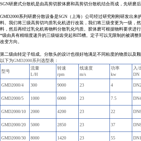
SGN研磨式分散机是由高剪切胶体磨和高剪切分散机结合而成，先研磨
GMD2000系列研磨分散设备是SGN（上海）公司经过研究刚刚研发
料。我们将三级高剪切均质乳化机进行改装，我们将三级变更为一级，然
料，然后再经过乳化机将物料分散乳化均质。胶体磨可根据物料要求进行更换
*级由具有精细度递升的三级锯齿突起和凹槽。定子可以无限制的被调整
改变方向。
第二级由转定子组成。分散头的设计也很好地满足不同粘度的物质以及颗
以下为
GMD2000系列
选型表：
流量
转速
线速度
功率
入/
型号
L/H
rpm
m/s
kw
DN
GMD2000/4
300
9000
23
4
DN2
GMD2000/5
1000
6000
23
7.5
DN4
GMD2000/10
2000
4200
23
22
DN8
GMD2000/20
5000
2850
23
37
DN8
GMD2000/30
8000
1420
23
55
DN1