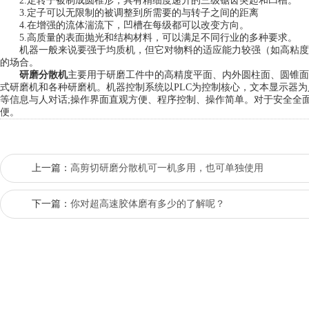
2.定转子被制成圆椎形，具有精细度递升的三级锯齿突起和凹槽。
3.定子可以无限制的被调整到所需要的与转子之间的距离
4.在增强的流体湍流下，凹槽在每级都可以改变方向。
5.高质量的表面抛光和结构材料，可以满足不同行业的多种要求。
机器一般来说要强于均质机，但它对物料的适应能力较强（如高粘度
的场合。
研磨分散机
主要用于研磨工件中的高精度平面、内外圆柱面、圆锥面
式研磨机和各种研磨机。机器控制系统以PLC为控制核心，文本显示器
等信息与人对话;操作界面直观方便、程序控制、操作简单。对于安全全
便。
上一篇：
高剪切研磨分散机可一机多用，也可单独使用
下一篇：
你对超高速胶体磨有多少的了解呢？