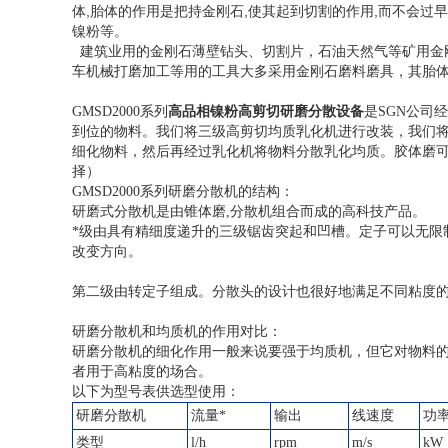
,
,
,
体
胎体的作用是把持金刚石
使其起到切割的作用
而不会过早
镍粉等。
建筑业用的金刚石薄壁钻头、切割片，石油天然气等矿用
金
车机械打磨加工等用的工具大多采用金刚石磨料磨具，其胎
GMSD2000
系列
高品相镍粉高剪切研磨分散设备
是
SGN
公司经
到位的物料。我们将三级高剪切均质乳化机进行改装，我们
细化物料，然后再经过乳化机将物料分散乳化均质。胶体磨
择）
GMSD2000
系列研磨分散机的结构：
研磨式分散机是由锥体磨
,
分散机组合而成的高科技产品。
*级由具有精细度递升的三级锯齿突起和凹槽。定子可以无限
改变方向。
第二级由转定子组成。分散头的设计也很好地满足不同粘度
研磨分散机和均质机的作用对比：
研磨分散机的细化作用一般来说要强于均质机，但它对物料
者用于高粘度的场合。
以下为型号表供选型使用：
研磨分散机
流量*
输出
线速度
功
类型
l/h
rpm
m/s
kW