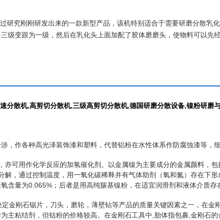
公司经过研究刚刚研发出来的一款新型产品，该机特别适合于需要研磨分散乳
将三级变跟为一级，然后在乳化头上面加配了胶体磨磨头，使物料可以先
可根据物料要求进行更换。
高速分散机,高剪切分散机,三级高剪切分散机,德国研磨分散设备,镍粉研磨
干涉
，作各种高光泽装饰漆和塑料，代替
铝粉
在水性体系作防腐蚀漆等，
，亦可用作
化学反应
的
加氢催化剂
。以
金属镍
为主要成分的
金属颜料
，包
分解，通过控制温度，用一氧化碳稀释并有气体
助剂
（
氧
和氮）存在下形
0.065%
面氧含量为
；后者是用高纯羰基镍粉，在适宜润滑剂和液体介质存
决定金刚石锯片，刀头，磨轮，薄壁钻等产品的质量关键因素之一，在金
,
,
作为主粘结剂，但钴粉的价格较高。
在金刚石工具中
胎体指包裹
金刚石的