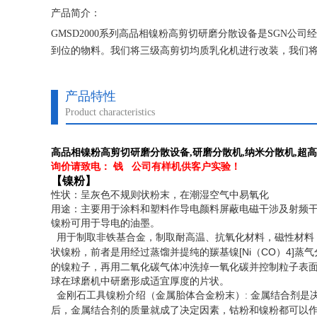
产品简介：
GMSD2000系列高品相镍粉高剪切研磨分散设备是SGN
到位的物料。我们将三级高剪切均质乳化机进行改装，我们
细化物料，然后再经过乳化机将物料分散乳化均质。胶体磨
产品特性
Product characteristics
高品相镍粉高剪切研磨分散设备
,研磨分散机,纳米分散机,超
询价请致电：
钱
公司有样机供客户
实验！
【镍粉】
性状：呈灰色不规则状
粉末
，在潮湿空气中易氧化
用途：主要用于涂料和塑料作导电颜料屏蔽电磁干涉及
射频
镍粉可用于
导电的油墨
。
用于制取非铁基合金，制取耐高温、抗氧化材料，
磁性材料
[Ni
CO
4]
状镍粉，前者是用经过蒸馏并提纯的
羰基镍
（
）
蒸气
的
镍
粒子，再用二氧化碳气体冲洗掉一氧化碳并控制粒子表
球
在
球磨机
中
研磨
形成适宜厚度的片状。
金刚石工具镍粉介绍（金属胎体
合金粉
末）
:
金属结合剂是
后，金属结合剂的质量就成了决定因素，钴粉和镍粉都可以