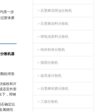
> 石墨烯润滑油分散机
化均质一步
经过胶体磨
> 石墨烯涂料分散机
> 锂电池浆料分散机
> 纳米粉体分散机
与分散机器
> 德国分散机
细颗粒球形
> 超高速分散机
括镍粉和片
> 石墨烯研磨分散机
成适宜外形
在下，用
钢
> 三级分散机
刚石确定以
金属烧结