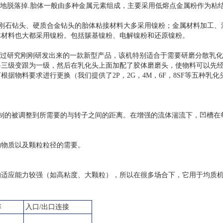
.
地脱落掉
胎体一般由多种
金属元素
组成，主要采用低熔点金属粉作为粘
刚石钻头
、硬质合金钻头的胎体粘接材料大多采用镍粉；金属材料加工、
体材料也大都采用镍粉。包括羰基镍粉、电解镍粉和还原镍粉。
过研究刚刚研发出来的一款新型产品，该机特别适合于需要研磨分散乳化
将三级变跟为一级，然后在乳化头上面加配了胶体磨磨头，使物料可以先
可根据物料要求进行更换（我们提供了
2P
，
2G
，
4M
，
6F
，
8SF
等五种乳化
制的被调整到所需要的与转子之间的距离。在增强的流体湍流下，凹槽在
的物质以及颗粒粒径的需要。
的适应能力较强（如高粘度、大颗粒），所以在很多场合下，它用于均质
率
入口/出口连接