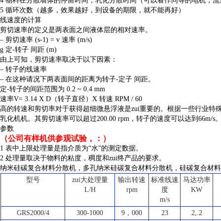
4
物料在分散墙体的停留时间，乳化分散时间（可以看作同等的电机，流
5
循环次数（越多，效果越好，到设备的期限，就不能再好）
线速度的计算
剪切速率的定义是两表面之间液体层的相对速率。
–
剪切速率 (s-1) = v 速率 (m/s)
g 定-转子 间距 (m)
由上可知，剪切速率取决于以下因素：
–
转子的线速率
–
在这种请况下两表面间的距离为转子-定子 间距。
定-转子的间距范围为 0.2 ~ 0.4 mm
速率V= 3.14 X D（转子直径）X 转速 RPM / 60
高的转速和剪切率对于获得超细微悬浮液是zui重要的。根据一些行业特殊要
乳化机机。其剪切速率可以超过200.00 rpm，转子的速度可以达到66m/s
参数
（公司有样机供参观试验，：）
1
表中上限处理量是指介质为“水”的测定数据。
2
处理量取决于物料的粘度，稠度和zui终产品的要求。
纳米硅碳复合材料分散机，多孔纳米硅碳复合材料分散机，硅碳复合材料
型号
zui大处理量
输出转速
标准线速
马达功率
L/H
rpm
度
KW
m/s
GRS2000/4
300-1000
9
，000
23
2,.2