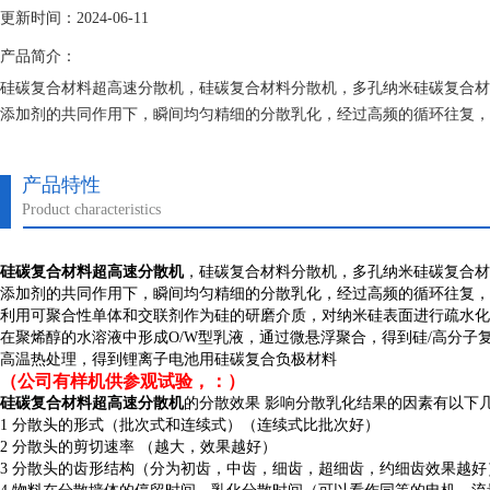
更新时间：2024-06-11
产品简介：
硅碳复合材料超高速分散机，硅碳复合材料分散机，多孔纳米硅碳复合材
添加剂的共同作用下，瞬间均匀精细的分散乳化，经过高频的循环往复，
产品特性
Product characteristics
硅碳
复合材料
超高速
分散机
，硅碳复合材料分散机，多孔纳米硅碳复合材
添加剂的共同作用下，瞬间均匀精细的分散乳化，经过高频的循环往复，z
利用可聚合性单体和交联剂作为硅的研磨介质，对纳米硅表面进行疏水化
在聚烯醇的水溶液中形成O/W型乳液，通过微悬浮聚合，得到硅/高分
高温热处理，得到锂离子电池用硅碳复合负极材料
（公司有样机供参观试验，：）
硅碳
复合材料
超高速
分散机
的分散效果 影响分散乳化结果的因素有以下
1
分散头的形式（批次式和连续式）（连续式比批次好）
2
分散头的剪切速率 （越大，效果越好）
3
分散头的齿形结构（分为初齿，中齿，细齿，超细齿，约细齿效果越好