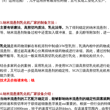
（8）适用范围广，几乎适用所有难溶性药物，且可实现工业化大生产。
3.纳米混悬剂乳化机厂家的制备方法：
主要有研磨法、高剪切均质法、乳化法等。
为了得到稳定的纳米混悬剂，
等。纳米混悬剂制备过程中还需加入缓冲液、盐、多元醇等附加剂，进一
乳化法
是将药物溶解在有机溶剂中制成O/W型乳剂，乳滴内相中的药物
混悬剂，通过超高速离心分离得纳米级药物或进行浓缩。因此，通过控制
酸甲酯等。乳化法一般采用高剪切乳化机进行乳化，来细化粒径大小。
结合多家药企的案例，采用乳化法，并使用SGN三级高剪切乳化机进行
粒径，又可以进一步提高纳米混悬剂的稳定性。SGN三级高剪切乳化机有着超
能力更强。
技术及价格请来电：钱
4.
纳米混悬液乳化机厂家
设备介绍：
当纳米混悬剂的工艺配方确定后，能够影响纳米混悬剂的稳定性因素就剩
的转速和剪切率对于获得超细微悬浮液是zui重要的。根据一些行业的特殊要
可以超过10000rpm，转子的速度可以达到44m/s。在该速度范围内