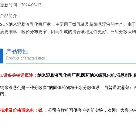
更新时间：2024-06-12
产品简介：
SGN纳米混悬液乳化机厂家，主要用于微乳液及超细悬浮液的生产。由
滴更细腻，粒径分布更窄，因而生成的混合液稳定性更好。三组分散头均
的线速度和剪切率，非常易于扩大生产。适宜的温度，压力与粘度参数与DIS
产品特性
Product characteristics
1.设备关键词概述：
纳米混悬液乳化机厂家
,
医药纳米级乳化机
,
混悬剂乳
纳米混悬剂是一种分散度*的固体药物粒子水分散体系，与普通混悬剂zui主要
内。
技术及价格请来电：钱
，公司有样机可供客户购前实验，欢迎广大客户