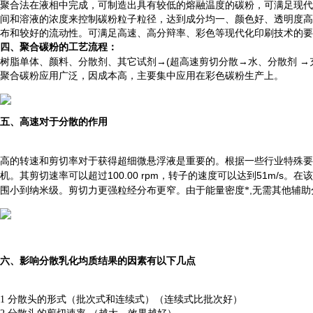
聚合法在液相中完成，可制造出具有较低的熔融温度的碳粉，可满足现代
间和溶液的浓度来控制碳粉粒子粒径，达到成分均一、颜色好、透明度高
布和较好的流动性。可满足高速、高分辩率、彩色等现代化印刷技术的要
四、
聚合碳粉的工艺流程：
→(
→
→
树脂单体、颜料、分散剂、其它试剂
超高速剪切
分散
水、分散剂
聚合碳粉应用广泛，因成本高，主要集中应用在彩色碳粉生产上。
五、高速对于分散的作用
高的转速和剪切率对于获得超细微悬浮液是重要的。根据一些行业特殊要
100.00 rpm
51m/s
机。其剪切速率可以超过
，转子的速度可以达到
。在该
,
围小到纳米级。剪切力更强粒经分布更窄。由于能量密度*
无需其他辅助
六、影响分散乳化均质结果的因素有以下几点
1 分散头的形式（批次式和连续式）（连续式比批次好）