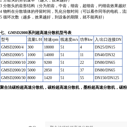
2 分散头的剪切速率 （越大，效果越好）
3 分散头的齿形结构（分为初齿，中齿，细齿，超细齿，约细齿效果越好
4 物料在分散墙体的停留时间，乳化分散时间（可以看作同等的电机，
5 循环次数（越多，效果越好，到设备的期限，就不能再好）
七、GMSD2000系列超高速分散机型号表
型号
流量L/H
转速rpm
线速度m/s
功率kw
入/出口连接DN
GMSD2000/4
300
18000
51
4
DN25/DN15
GMSD2000/5
1000
14000
51
11
DN40/DN32
GMSD2000/10
2000
9200
51
22
DN80/DN65
GMSD2000/20
5000
2850
51
37
DN80/DN65
GMSD2000/30
8000
1420
51
55
DN150/DN125
聚合法碳粉超高速分散机
，碳粉超高速分散机，墨粉超高速分散机，碳粉