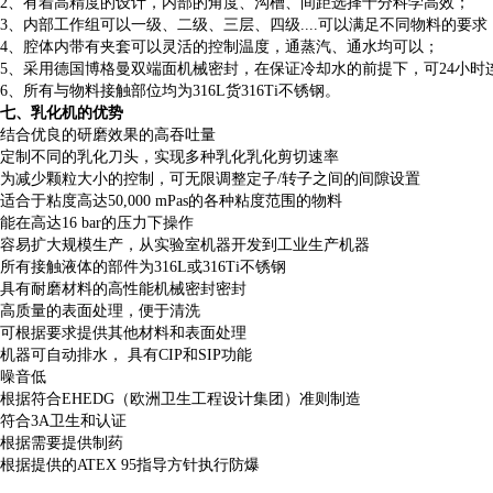
2、有着高精度的设计，内部的角度、沟槽、间距选择十分科学高效；
3、内部工作组可以一级、二级、三层、四级....可以满足不同物料的要求
4、腔体内带有夹套可以灵活的控制温度，通蒸汽、通水均可以；
5、采用德国博格曼双端面机械密封，在保证冷却水的前提下，可24小时
6、所有与物料接触部位均为316L货316Ti不锈钢。
七、乳化机的优势
结合优良的研磨效果的高吞吐量
定制不同的乳化刀头，实现多种乳化乳化剪切速率
为减少颗粒大小的控制，可无限调整定子/转子之间的间隙设置
适合于粘度高达50,000 mPas的各种粘度范围的物料
能在高达16 bar的压力下操作
容易扩大规模生产，从实验室机器开发到工业生产机器
所有接触液体的部件为316L或316Ti不锈钢
具有耐磨材料的高性能机械密封密封
高质量的表面处理，便于清洗
可根据要求提供其他材料和表面处理
机器可自动排水， 具有CIP和SIP功能
噪音低
根据符合EHEDG（欧洲卫生工程设计集团）准则制造
符合3A卫生和认证
根据需要提供制药
根据提供的ATEX 95指导方针执行防爆