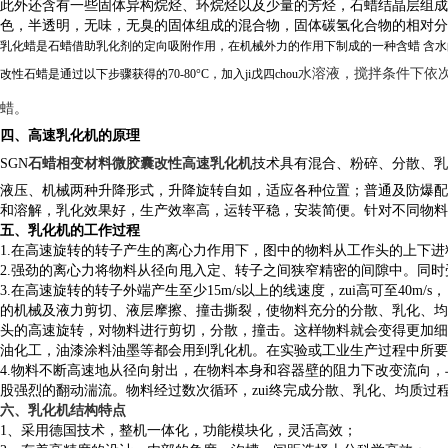
此外还含有一些固体异构烷烃、环烷烃以及少量的芳烃，石蜡结晶层组成
色，半透明，无味，无臭的固体组成的混合物，固体碳氢化合物的相对分
乳化蜡是石蜡借助乳化剂的定向吸附作用，在机械外力的作用下制成的一种含蜡 含
水溶液，搅拌条件下依次
改性石蜡是通过以下步骤获得的70-80°C，加入ji戊四chou
蜡。
四、高速乳化机的原理
SGN
石蜡相变材料微胶囊改性高速乳化机
技术具有混合、粉碎、分散、乳
液压、机械两种升降形式，升降旋转自如，适应各种位置；普通及防爆配
和溶解，乳化效果好，生产效率高，运转平稳，安装简便。针对不同物
五、乳化机的工作过程
1.在高速旋转的转子产生的离心力作用下，图中的物料从工作头的上下
2.强劲的离心力将物料从径向甩入定、转子之间狭窄精密的间隙中。同
3.在高速旋转的转子外端产生至少15m/s以上的线速度，zui高可至40m
的机械及液力剪切、液层摩擦、撞击撕裂，使物料充分的分散、乳化、均
头的高速旋转，对物料进行剪切，分散，撞击。这样物料就会变得更加细
油化工，油漆涂料油墨等都会用到乳化机。在实验或工业生产过程中所要
4.物料不断高速地从径向射出，在物料本身和容器壁的阻力下改变流向
股强烈的翻动湍流。物料经过数次循环，zui终完成分散、乳化、均质过
六、乳化机结构特点
1、采用德国技术，整机一体化，功能模块化，灵活高效；