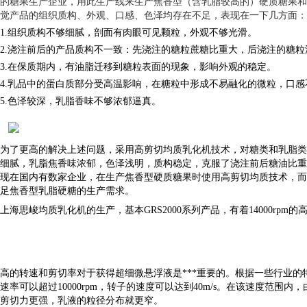
的糖果生产企业，用此生产线来生产焦香型（含乳脂较高的）硬质糖果和
觉产品的组织质构、外观、口感、色泽均存在不足，表现在一下几方面：
1.组织质构不够细腻，剖面有肉眼可见颗粒，外观不够光滑。
2.浇注前后的产品质构不一致：先浇注的糖粒蔗糖比重大，后浇注的糖粒
3.在保质期内，有油脂迁移到糖粒表面的现象，影响外观的稳定。
4.乳品中的蛋白质部分受高温影响，在糖粒中形成不易融化的微粒，口感
5.色泽较深，乳脂香味不够浓郁逼真。
为了更高的解决上述问题，采用高剪切均质乳化机技术，对糖类和乳脂类
细腻，乳脂焦香味浓郁，色泽浅明，质构稳定，克服了浇注前后糖油比重
现在国内有数家企业，在生产焦香型硬质糖果时使用高剪切均质技术，而
足焦香型乳脂硬糖的生产需求。
上海思峻
均质乳化机的生产，基本GRS2000系列产品，有着14000r
高的转速和剪切率对于获得超细微悬浮液是***重要的。根据一些行业的特殊
速率可以超过10000rpm，转子的速度可以达到40m/s。在该速度范
剪切力更强，乳液的粒径分布就更窄。