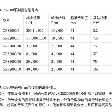
GRS2000系列设备型号表
标准流量
输出转速
标准线速度
马达功率
型号
L/H
Rpm
m/s
KW
GRS2000/4
300-1，000
14，000
44
2.2
GRS2000/5
1，000-1,500
10，500
44
7.5
GRS2000/10
3，000
7，300
44
15
GRS2000/20
8，000
4，900
44
37
GRS2000/30
20，000
2，850
44
75
GRS2000/50
40，000
2，000
44
160
GRS2000系列产品与传统的设备对比
⑴ 传统设备需要8小时的分散过程，GRS2000设备1小时就可以完成，
⑵ 传统设备的搅拌转速每分钟几十转，带有分散功能的每分钟转速也在1500
速。超高的线速度产生的剪切力，使物料瞬间细化分散，从而获得更高品